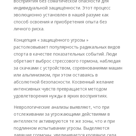
восприятия без соматической опасности для
индивидуальной защищённости. Этот процесс
эволюционно установлен в нашей разуме как
способ освоения и приобретения опыта без
личного риска.
Концепция « защищённого угрозы »
растолковывает популярность радикальных видов
спорта в качестве показательных событий. Люди
обретают выброс стрессового гормона, наблюдая
за скачками с устройством, соревнованиями машин
или альпинизмом, при этом оставаясь в
абсолютной безопасности. Косвенный желание
интенсивных чувств превращается методом
удовлетворения нужды в ярких восприятиях.
Неврологические анализы выявляют, что при
отслеживании за угрожающими действиями в
интеллекте активируются те же зоны, что и при
подлинном испытывании угрозы. Выделяются
давящие гормоны, увеличивается кровяное сила,