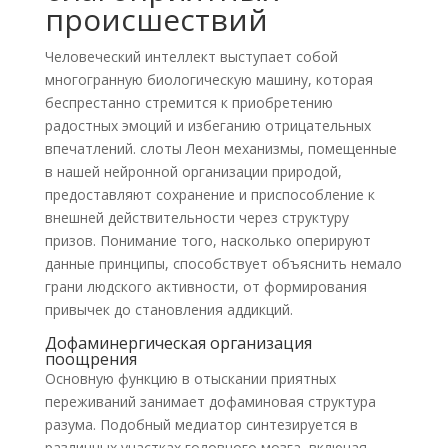
происшествий
Человеческий интеллект выступает собой
многогранную биологическую машину, которая
беспрестанно стремится к приобретению
радостных эмоций и избеганию отрицательных
впечатлений. слоты Леон механизмы, помещенные
в нашей нейронной организации природой,
предоставляют сохранение и приспособление к
внешней действительности через структуру
призов. Понимание того, насколько оперируют
данные принципы, способствует объяснить немало
грани людского активности, от формирования
привычек до становления аддикций.
Дофаминергическая организация
поощрения
Основную функцию в отыскании приятных
переживаний занимает дофаминовая структура
разума. Подобный медиатор синтезируется в
различных участках головного мозга, включая