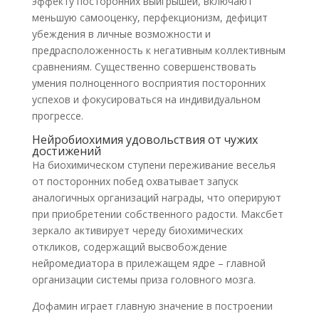
эффекту посторонних выигрышей, включают
меньшую самооценку, перфекционизм, дефицит
убеждения в личные возможности и
предрасположенность к негативным коллективным
сравнениям. Существенно совершенствовать
умения полноценного восприятия посторонних
успехов и фокусироваться на индивидуальном
прогрессе.
Нейробиохимия удовольствия от чужих
достижений
На биохимическом ступени переживание веселья
от посторонних побед охватывает запуск
аналогичных организаций награды, что оперируют
при приобретении собственного радости. Максбет
зеркало активирует череду биохимических
откликов, содержащий высвобождение
нейромедиатора в прилежащем ядре – главной
организации системы приза головного мозга.
Дофамин играет главную значение в построении