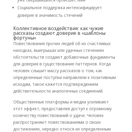
Социальное поддержка интенсифицирует
доверие в значимость стечений
Коллективное воздействие: как чужие
рассказы создают доверие в «шаблоны
фортуны»
Повествования прочих людей об их счастливых
находках, выигрышах или удачных стечениях
обстоятельств создают добавочные фундаменты
для доверия в существование паттернов. Когда
человек слышит массу рассказов о том, как
определенные поступки направляли к позитивным
исходам, такое кажется подтверждением
действительности аналогичных соединений.
Общественные платформы и медиа усиливают
этот эффект, предоставляя доступ к огромному
количеству повествований о удаче. Человек
распространяют повествованиями о своих
достижениях, нередко относя их определенным