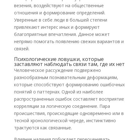
везения, воздействуют на общественные
отношения и формирование определений.
Уверенные в себе люди в большей степени
привлекают интерес иных и формируют
благоприятные впечатления. Данное может
непрямо помогать появлению свежих вариантов и
связей.
Психологические ловушки, которые
заставляют наблюдать связи там, где их нет
Человеческое рассуждение подвержено
разнообразным познавательным деформациям,
которые способствуют формированию ошибочных
понятий о паттернах. Одной из наиболее
распространенных ошибок составляет восприятие
корреляции за логическую соединение. Пара
происшествия, происходящие одновременно или в
тесной хронологической череде, инстинктивно
трактуются как связанные.
Влияние наличия побуждает переоценивать