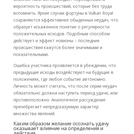
вероятность происшествий, которые без труда
вспомнить. Яркие случаи фортуны в Vulkan Royal
сохраняются эффективнее обыденных неудач, что
образует искаженное понятие о регулярности
положительных исходов. Подобным способом
действует и эффект новизны – последние
происшествия кажутся более значимыми и
показательными.
Ошибка участника проявляется в убеждении, что
предыдущие исходы воздействуют на будущие в
положениях, где любое событие автономно.
Личность может считать, что после серии неудач
обязательно должна наступить период удачи, или
противоположно. Аналогичное рассуждение
пренебрегает непредсказуемую характер
множества явлений.
Каким образом желание осознать удачу
оказывает влияние на определения и
действия