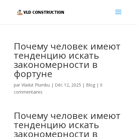
Почему человек имеют
тенденцию искать
закономерности в
фортуне
par
Vladut Plumbu
|
Déc 12, 2025
|
Blog
|
0
commentaires
Почему человек имеют
тенденцию искать
закономерности в