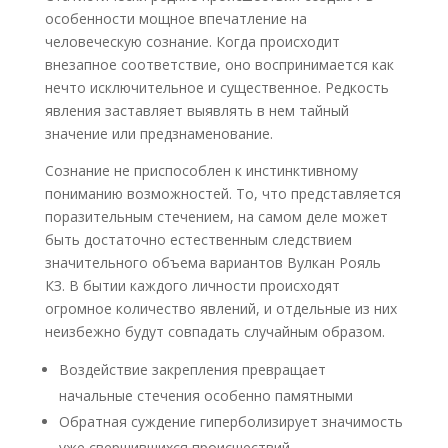
особенности мощное впечатление на
человеческую сознание. Когда происходит
внезапное соответствие, оно воспринимается как
нечто исключительное и существенное. Редкость
явления заставляет выявлять в нем тайный
значение или предзнаменование.
Сознание не приспособлен к инстинктивному
пониманию возможностей. То, что представляется
поразительным стечением, на самом деле может
быть достаточно естественным следствием
значительного объема вариантов Вулкан Рояль
КЗ. В бытии каждого личности происходят
огромное количество явлений, и отдельные из них
неизбежно будут совпадать случайным образом.
Воздействие закрепления превращает
начальные стечения особенно памятными
Обратная суждение гиперболизирует значимость
уже свершившихся происшествий