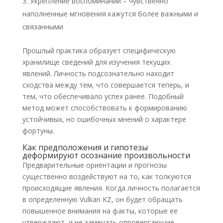
Укрепление воспоминаний – чувственно
наполненные мгновения кажутся более важными и
связанными
Прошлый практика образует специфическую
хранилище сведений для изучения текущих
явлений. Личность подсознательно находит
сходства между тем, что совершается теперь, и
тем, что обеспечивало успех ранее. Подобный
метод может способствовать к формированию
устойчивых, но ошибочных мнений о характере
фортуны.
Как предположения и гипотезы
деформируют осознание произвольности
Предварительные ориентации и прогнозы
существенно воздействуют на то, как толкуются
происходящие явления. Когда личность полагается
в определенную Vulkan KZ, он будет обращать
повышенное внимания на факты, которые ее
утверждают, и не замечать опровергающие