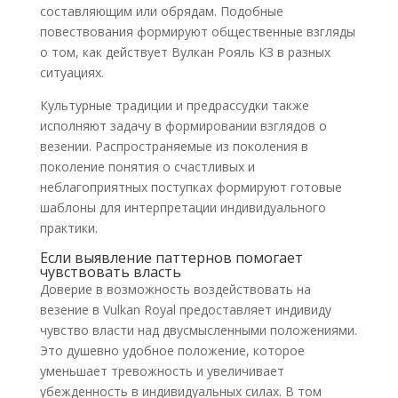
составляющим или обрядам. Подобные
повествования формируют общественные взгляды
о том, как действует Вулкан Рояль КЗ в разных
ситуациях.
Культурные традиции и предрассудки также
исполняют задачу в формировании взглядов о
везении. Распространяемые из поколения в
поколение понятия о счастливых и
неблагоприятных поступках формируют готовые
шаблоны для интерпретации индивидуального
практики.
Если выявление паттернов помогает
чувствовать власть
Доверие в возможность воздействовать на
везение в Vulkan Royal предоставляет индивиду
чувство власти над двусмысленными положениями.
Это душевно удобное положение, которое
уменьшает тревожность и увеличивает
убежденность в индивидуальных силах. В том