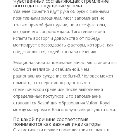
Чувственный составляющая: стремление
воссоздать ощущение успеха
Удачные события идут рука об руку с сильными
позитивными эмоциями. Мозг запоминает не
только прямой факт удачи, но и все факторы,
которые его сопровождали. Тяготение снова
испытать восторг и довольство от победы
мотивирует воссоздавать факторы, которые, как
представляется, содействовали везению.
Эмоциональная запоминание зачастую становится
более отчетливой и стабильной, чем
рациональная суждение событий. Человек может
помнить, что переживал радостным в
специфической среде или после выполнения
определенных поступков. Это запоминание
становится базой для образования Vulkan Royal
между манерами и благополучными результатами.
По какой причине соответствия
понимаются как важные индикаторы
Статистически редкие происшествия создают в