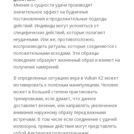
Мнения о сущности удачи производят
значительное эффект на будничные
постановления и продолжительные подходы
действий. Индивиды могут уклоняться от
специфических действий, которые полагают
неудачными. Или же, противоположно,
воспроизводить ритуалы, которые соединяются с
положительными исходами. Эти образцы
поведения образуют жизненный образ и влияют на
получение намерений.
В определенных ситуациях вера в Vulkan KZ может
мотивировать к полезным манипуляциям. Человек
может в большей степени практиковать
тренировками, если думает, что данное
доставляет везение, или направлять увеличенное
внимания наружному образу перед важными
встречами. В том числе если соединение с удачей
иллюзорна, прямые действия могут представлять
собой фактически положительными.