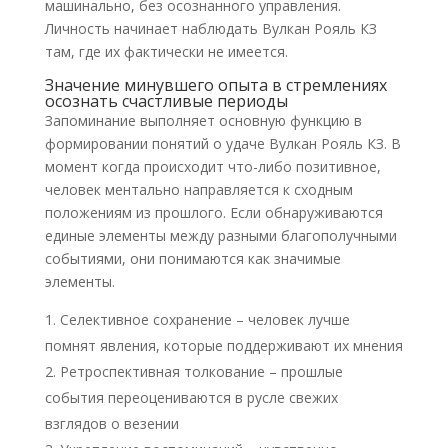
машинально, без осознанного управления.
Личность начинает наблюдать Вулкан Рояль КЗ
там, где их фактически не имеется.
Значение минувшего опыта в стремлениях
осознать счастливые периоды
Запоминание выполняет основную функцию в
формировании понятий о удаче Вулкан Рояль КЗ. В
момент когда происходит что-либо позитивное,
человек ментально направляется к сходным
положениям из прошлого. Если обнаруживаются
единые элементы между разными благополучными
событиями, они понимаются как значимые
элементы.
Селективное сохранение – человек лучше
помнят явления, которые поддерживают их мнения
Ретроспективная толкование – прошлые
события переоцениваются в русле свежих
взглядов о везении