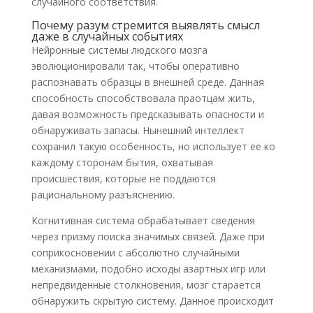
случайного соответствия.
Почему разум стремится выявлять смысл
даже в случайных событиях
Нейронные системы людского мозга
эволюционировали так, чтобы оперативно
распознавать образцы в внешней среде. Данная
способность способствовала праотцам жить,
давая возможность предсказывать опасности и
обнаруживать запасы. Нынешний интеллект
сохранил такую особенность, но использует ее ко
каждому сторонам бытия, охватывая
происшествия, которые не поддаются
рациональному разъяснению.
Когнитивная система обрабатывает сведения
через призму поиска значимых связей. Даже при
соприкосновении с абсолютно случайными
механизмами, подобно исходы азартных игр или
непредвиденные столкновения, мозг старается
обнаружить скрытую систему. Данное происходит