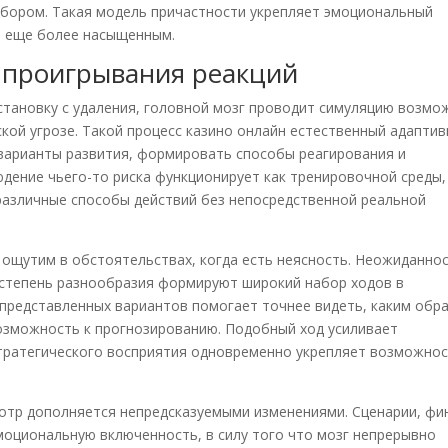
абором. Такая модель причастности укрепляет эмоциональный
я еще более насыщенным.
 проигрывания реакций
становку с удаления, головной мозг проводит симуляцию возмо
ской угрозе. Такой процесс казино онлайн естественный адапти
варианты развития, формировать способы реагирования и
юдение чьего-то риска функционирует как тренировочной среды,
различные способы действий без непосредственной реальной
ощутим в обстоятельствах, когда есть неясность. Неожиданно
 степень разнообразия формируют широкий набор ходов в
 представленных вариантов помогает точнее видеть, каким обр
озможность к прогнозированию. Подобный ход усиливает
стратегического восприятия одновременно укрепляет возможно
мотр дополняется непредсказуемыми изменениями. Сценарии, фи
моциональную включенность, в силу того что мозг непрерывно