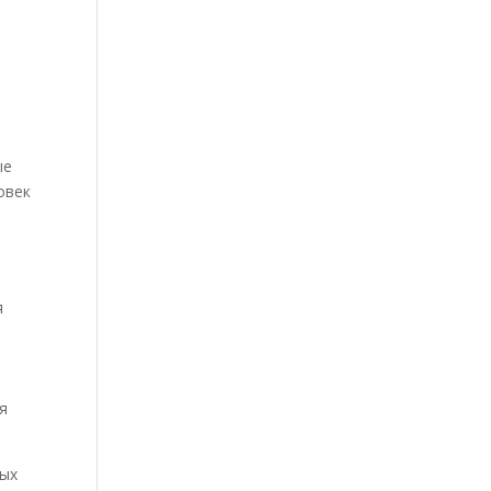
ые
овек
я
е
я
ных