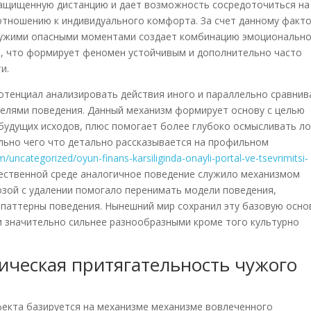
защищенную дистанцию и дает возможность сосредоточиться на
отношению к индивидуального комфорта. За счет данному факт
 чужими опасными моментами создает комбинацию эмоциональн
, что формирует феномен устойчивым и дополнительно часто
и.
потенциал анализировать действия иного и параллельно сравнив
елями поведения. Данный механизм формирует основу с целью
будущих исходов, плюс помогает более глубоко осмысливать ло
льно чего что детально рассказывается на профильном
/uncategorized/oyun-finans-karsiliginda-onayli-portal-ve-tsevrimitsi-
тественной среде аналогичное поведение служило механизмом
озой с удалении помогало перенимать модели поведения,
паттерны поведения. Нынешний мир сохранил эту базовую осно
и значительно сильнее разнообразными кроме того культурно
ическая притягательность чужого
я
фекта базируется на механизме механизме вовлеченного