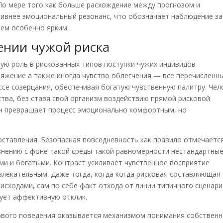
По мере того как больше расхождение между прогнозом и
сивнее эмоциональный резонанс, что обозначает наблюдение за
ем особенно ярким.
ении чужой риска
ю роль в рискованных типов поступки чужих индивидов
пряжение а также иногда чувство облегчения — все перечисленн
се созерцания, обеспечивая богатую чувственную палитру. Чел
тва, без ставя свой организм воздействию прямой рисковой
айн превращает процесс эмоционально комфортным, но
ставления. Безопасная повседневность как правило отмечаетс
внению с фоне такой среды такой равномерности нестандартны
ми и богатыми. Контраст усиливает чувственное восприятие
лекательным. Даже тогда, когда когда рисковая составляющая
исходами, сам по себе факт отхода от линии типичного сценари
ует аффективную отклик.
кового поведения оказывается механизмом понимания собствен