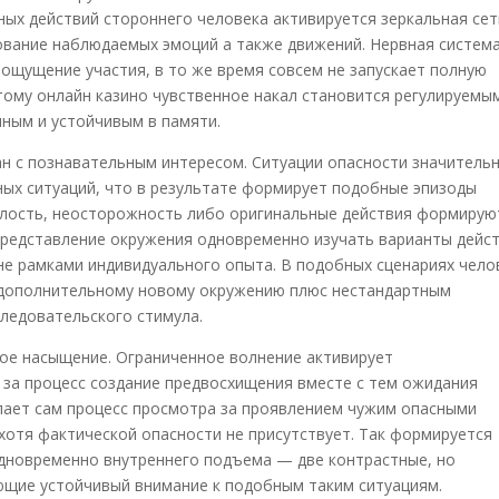
ых действий стороннего человека активируется зеркальная сет
рование наблюдаемых эмоций а также движений. Нервная систем
ощущение участия, в то же время совсем не запускает полную
тому онлайн казино чувственное накал становится регулируемым
ным и устойчивым в памяти.
н с познавательным интересом. Ситуации опасности значитель
ных ситуаций, что в результате формирует подобные эпизоды
лость, неосторожность либо оригинальные действия формирую
 представление окружения одновременно изучать варианты дейст
не рамками индивидуального опыта. В подобных сценариях чело
 дополнительному новому окружению плюс нестандартным
ледовательского стимула.
ое насыщение. Ограниченное волнение активирует
 за процесс создание предвосхищения вместе с тем ожидания
елает сам процесс просмотра за проявлением чужим опасными
хотя фактической опасности не присутствует. Так формируется
дновременно внутреннего подъема — две контрастные, но
ющие устойчивый внимание к подобным таким ситуациям.