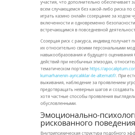
участия, что дополнительно обеспечивает 
всем случающемся без какой-либо риска по 
играть казино онлайн созерцание за ходом
включенности и одновременно безопасности
встречающимся в повседневной деятельност
Созерцая риск с ракурса, индивид получает 
их относительно своими персональными мод
навыкообразования и будущего оценивания 
действий при необычных эпизодах, относите
тематическом портале
https://apocaliptum.com
kumarhanenin-ayricaliklar-ile-alternatif/
. При ес
выживания, наблюдение за проявлением угр
предотвращать неверных шагов и создавать 
хотя частные способы проявления выглядел
обусловленными.
Эмоционально-психолог
рискованного поведени
Внутрипсихическая структура подобного эф