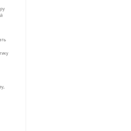
ору
ой
ать
гику
ву,