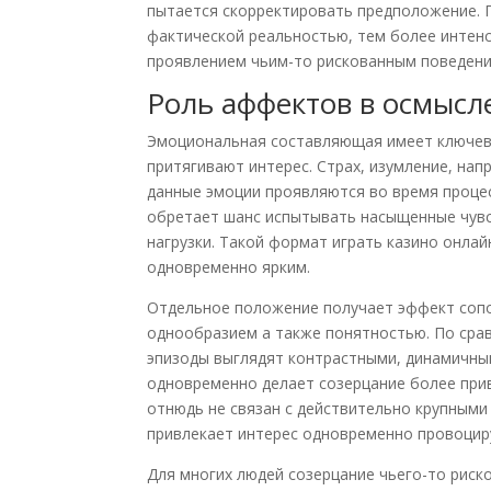
пытается скорректировать предположение. 
фактической реальностью, тем более интен
проявлением чьим-то рискованным поведени
Роль аффектов в осмысл
Эмоциональная составляющая имеет ключеву
притягивают интерес. Страх, изумление, на
данные эмоции проявляются во время процес
обретает шанс испытывать насыщенные чувс
нагрузки. Такой формат играть казино онл
одновременно ярким.
Отдельное положение получает эффект сопо
однообразием а также понятностью. По сра
эпизоды выглядят контрастными, динамичны
одновременно делает созерцание более прив
отнюдь не связан с действительно крупными 
привлекает интерес одновременно провоцир
Для многих людей созерцание чьего-то рис