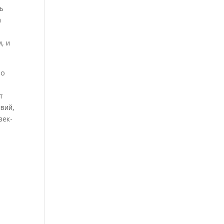
ь
а
, и
но
т
вий,
век-