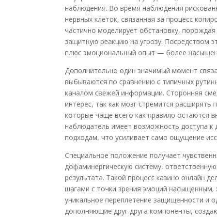
наблюдения. Во время наблюдения рискованн
нервных клеток, связанная за процесс копи
частично моделирует обстановку, порождая 
защитную реакцию на угрозу. Посредством э
плюс эмоциональный опыт — более насыщен
Дополнительно один значимый момент связа
выбываются по сравнению с типичных рутин
каналом свежей информации. Сторонняя сме
интерес, так как мозг стремится расширять
которые чаще всего как правило остаются в
наблюдатель имеет возможность доступа к
подходам, что усиливает само ощущение исс
Специальное положение получает чувственн
дофаминергическую систему, ответственную
результата. Такой процесс казино онлайн д
шагами с точки зрения эмоций насыщенным, 
уникальное переплетение защищенности и о
дополняющие друг друга компоненты, созда