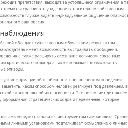
ереходит препятствия, выходит за устоявшиеся ограничения а т
 стремится сравнивать увиденное относительно собственным
 возможность глубже видеть индивидуальное ощущение опасност
онального равновесия.
 наблюдения
действий обладает существенным обучающим результатом.
, наблюдатель имеет возможность выстраивать обобщения,
ведения а также расширять осознание логически связанных
тию критического подхода а также повышает возможность
ные эпизоды.
есурс информации об особенностях человеческом поведении.
заметить, каким способом человек реагирует под давлением, в
ысокой эмоциональной интенсивности. Это позволяет детальнее
у оформления стратегических ходов и переменные, которые
 шагами нередко становится инструментом самоанализа. Сравн
ными личными установками подталкивает осмысление о личных