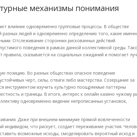
ьтурные механизмы понимания
вают влияние одновременно групповые процессы. В обществе
й разных людей и одновременно определению того, какие именн
ными. Отслеживание сторонних рискованных действий
устимого поведения в рамках данной коллективной среды. Так
ет правила, сказывается на социальных ожиданий и помогает лу
ую позицию. Во разных обществах опасное поведение
стойчивых черт, силы, отваги либо мастерства. Созерцание за
ся инструментом изучить культурно поощряемые паттерны
стность и границы. В итоге, интерес к онлайн казино чужому р
оллективу одновременно видение непрописанных установок,
живания. Даже при внешнем минимуме прямой вовлеченности
й индивидом, что рискует, создает переживание участия. Челов
ставить возможные исходы, смоделировать вероятный исход и