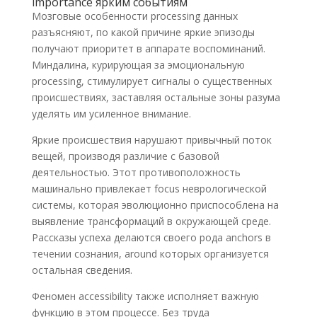
importance ярким событиям
Мозговые особенности processing данных
разъясняют, по какой причине яркие эпизоды
получают приоритет в аппарате воспоминаний.
Миндалина, курирующая за эмоциональную
processing, стимулирует сигналы о существенных
происшествиях, заставляя остальные зоны разума
уделять им усиленное внимание.
Яркие происшествия нарушают привычный поток
вещей, производя различие с базовой
деятельностью. Этот противоположность
машинально привлекает focus неврологической
системы, которая эволюционно приспособлена на
выявление трансформаций в окружающей среде.
Рассказы успеха делаются своего рода anchors в
течении сознания, around которых организуется
остальная сведения.
Феномен accessibility также исполняет важную
функцию в этом процессе. Без труда