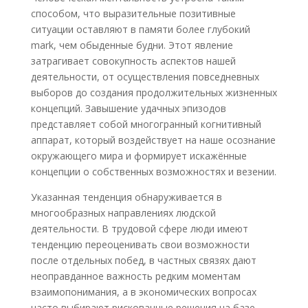
способом, что выразительные позитивные
ситуации оставляют в памяти более глубокий
mark, чем обыденные будни. Этот явление
затрагивает совокупность аспектов нашей
деятельности, от осуществления повседневных
выборов до создания продолжительных жизненных
концепций. Завышение удачных эпизодов
представляет собой многогранный когнитивный
аппарат, который воздействует на наше осознание
окружающего мира и формирует искажённые
концепции о собственных возможностях и везении.
Указанная тенденция обнаруживается в
многообразных направлениях людской
деятельности. В трудовой сфере люди имеют
тенденцию переоценивать свои возможности
после отдельных побед, в частных связях дают
неоправданное важность редким моментам
взаимопонимания, а в экономических вопросах
часто выбирают рискованные решения на базе