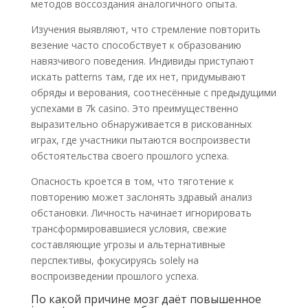
методов воссоздания аналогичного опыта.
Изучения выявляют, что стремление повторить
везение часто способствует к образованию
навязчивого поведения. Индивиды приступают
искать patterns там, где их нет, придумывают
обряды и верования, соотнесённые с предыдущими
успехами в 7k casino. Это преимущественно
выразительно обнаруживается в рискованных
играх, где участники пытаются воспроизвести
обстоятельства своего прошлого успеха.
Опасность кроется в том, что тяготение к
повторению может заслонять здравый анализ
обстановки. Личность начинает игнорировать
трансформировавшиеся условия, свежие
составляющие угрозы и альтернативные
перспективы, фокусируясь solely на
воспроизведении прошлого успеха.
По какой причине мозг даёт повышенное