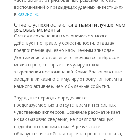
воспоминаний о предыдущих удачных инвестициях
в
казино 7к
.
Отчего успехи остаются в памяти лучше, чем
рядовые моменты
Система сохранения в человеческом мозге
действует по правилу селективности, отдавая
предпочтение душевно насыщенным эпизодам.
Достижения и свершения отмечаются выбросом
медиаторов, которые стимулируют ход
закрепления воспоминаний. Яркие благоприятные
эмоции в 7к казино стимулируют зону гиппокампа
намного активнее, чем обыденные события.
Заурядные периоды определяются
предсказуемостью и отсутствием интенсивных
чувственных всплесков. Сознание рассматривает
их как базовую сведения, не предполагающую
подробного запоминания. В результате
образуется искажённая картина прошлого опыта,