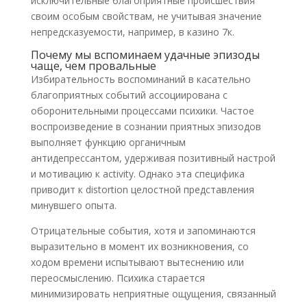
исключительные благоприятные происшествия
своим особым свойствам, не учитывая значение
непредсказуемости, например, в казино 7к.
Почему мы вспоминаем удачные эпизоды
чаще, чем провальные
Избирательность воспоминаний в касательно
благоприятных событий ассоциирована с
оборонительными процессами психики. Частое
воспроизведение в сознании приятных эпизодов
выполняет функцию органичным
антидепрессантом, удерживая позитивный настрой
и мотивацию к activity. Однако эта специфика
приводит к distortion целостной представления
минувшего опыта.
Отрицательные события, хотя и запоминаются
выразительно в момент их возникновения, со
ходом времени испытывают вытеснению или
переосмыслению. Психика старается
минимизировать неприятные ощущения, связанный