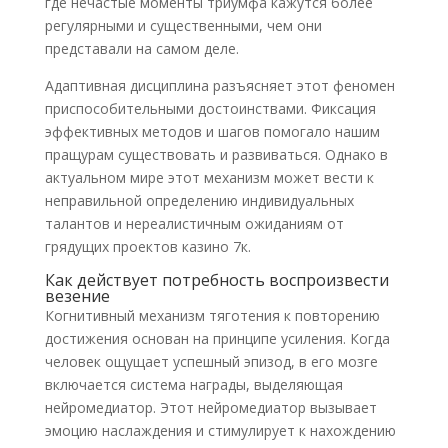
где нечастые моменты триумфа кажутся более
регулярными и существенными, чем они
представали на самом деле.
Адаптивная дисциплина разъясняет этот феномен
приспособительными достоинствами. Фиксация
эффективных методов и шагов помогало нашим
пращурам существовать и развиваться. Однако в
актуальном мире этот механизм может вести к
неправильной определению индивидуальных
талантов и нереалистичным ожиданиям от
грядущих проектов казино 7к.
Как действует потребность воспроизвести
везение
Когнитивный механизм тяготения к повторению
достижения основан на принципе усиления. Когда
человек ощущает успешный эпизод, в его мозге
включается система награды, выделяющая
нейромедиатор. Этот нейромедиатор вызывает
эмоцию наслаждения и стимулирует к нахождению