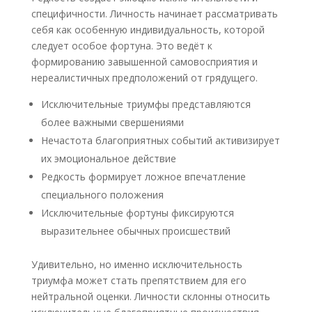
специфичности. Личность начинает рассматривать
себя как особенную индивидуальность, которой
следует особое фортуна. Это ведёт к
формированию завышенной самовосприятия и
нереалистичных предположений от грядущего.
Исключительные триумфы представляются
более важными свершениями
Нечастота благоприятных событий активизирует
их эмоциональное действие
Редкость формирует ложное впечатление
специального положения
Исключительные фортуны фиксируются
выразительнее обычных происшествий
Удивительно, но именно исключительность
триумфа может стать препятствием для его
нейтральной оценки. Личности склонны относить