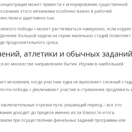
я концентрация может привести к игнорированию существенной
Осознание этого механизма особенно важно в рабочей
оянством и адаптивностью.
лизкого победы » может растягиваться намеренно, если коррек
 Деление большой задачи на серию маленьких стадий позволяет
оде продолжительного срока.
ений, атлетики и обычных задани
я во множестве направлениях бытия. Изучим в наибольшей
ют мгновения, когда участник едва не выполняет сложный ста
 почти-победы » увеличивают участие и стремление продлевать 
заключительные отрезки пути, решающий период – все это
вания доходят до предела именно из-за близости итога.
зиазм при осуществлении финальных заданий программы или