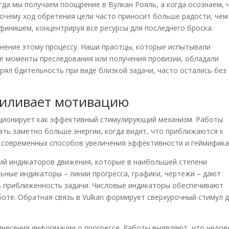
гда мы получаем поощрение в Вулкан Рояль, а когда осознаем, 
очему ход обретения цели часто приносит больше радости, чем
д финишем, концентрируя все ресурсы для последнего броска.
нение этому процессу. Наши праотцы, которые испытывали
 моменты преследования или получения провизии, обладали
рял бдительность при виде близкой задачи, часто остались без
силивает мотивацию
ционирует как эффективный стимулирующий механизм. Работы
ть заметно больше энергии, когда видят, что приближаются к
х современных способов увеличения эффективности и геймифика
ий индикаторов движения, которые в наибольшей степени
ьные индикаторы – линии прогресса, графики, чертежи – дают
 приближенность задачи. Числовые индикаторы обеспечивают
оте. Обратная связь в Vulkan формирует сверхурочный стимул 
несения информации о прогрессе. Работы выявляют, что челов