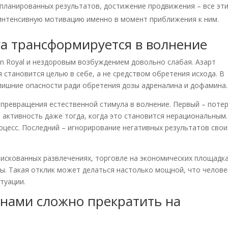
апланированных результатов, достижение продвижения – все эт
интенсивную мотивацию именно в момент приближения к ним.
га трансформируется в волнение
n Royal и нездоровым возбуждением довольно слабая. Азарт
я становится целью в себе, а не средством обретения исхода. В
лишние опасности ради обретения дозы адреналина и дофамина.
превращения естественной стимула в волнение. Первый – поте
 активность даже тогда, когда это становится нерациональным.
оцесс. Последний – игнорирование негативных результатов свои
искованных развлечениях, торговле на экономических площадка
ы. Такая отклик может делаться настолько мощной, что челове
туации.
нами сложно прекратить на