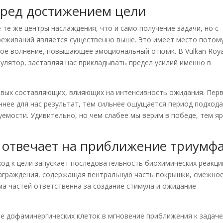
еред достижением цели
те же центры наслаждения, что и само получение задачи, но с
реживаний является существенно выше. Это имеет место потому
ое волнение, повышающее эмоциональный отклик. В Vulkan Roya
улятор, заставляя нас прикладывать предел усилий именно в
вых составляющих, влияющих на интенсивность ожидания. Пер
ннее для нас результат, тем сильнее ощущается период подхода
уемости. Удивительно, но чем слабее мы верим в победе, тем я
 отвечает на приближение триумф
од к цели запускает последовательность биохимических реакци
награждения, содержащая вентральную часть покрышки, смежно
ма частей ответственна за создание стимула и ожидание
 дофаминергических клеток в мгновение приближения к задаче