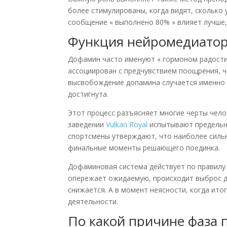
более стимулированы, когда видят, сколько 
сообщение « выполнено 80% » влияет лучше, 
Функция нейромедиатора
Дофамин часто именуют « гормоном радости 
ассоциирован с предчувствием поощрения, 
высвобождение допамина случается именно в
достигнута.
Этот процесс разъясняет многие черты чело
заведении
Vulkan Royal
испытывают предельны
спортсмены утверждают, что наиболее сильн
финальные моменты решающего поединка.
Дофаминовая система действует по правилу
опережает ожидаемую, происходит выброс д
снижается. А в момент неясности, когда ит
деятельности.
По какой причине фаза 