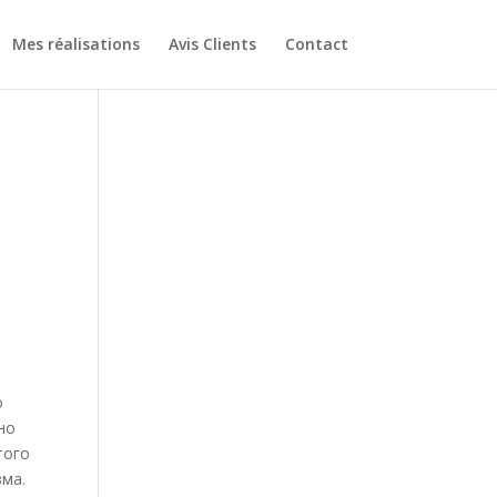
Mes réalisations
Avis Clients
Contact
о
но
того
зма.