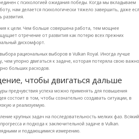
оединен с психологией ожидания победы. Когда мы вкладываем
аботу, нам делается психологически тяжело завершить, даже ес
ь развития.
ния к цели. Чем больше совершена работа, тем мощнее
ощущает отречение от развития как потерю всех прежних
нальный дискомфорт.
выбора рациональных выборов в Vulkan Royal. Иногда лучше
у, чем упорно двигаться к задаче, которая потеряла свою важн
рно больших расходов.
ение, чтобы двигаться дальше
уры предчувствия успеха можно применять для повышения
ея состоит в том, чтобы сознательно создавать ситуации, в
изкую и реализуемую.
ление крупных задач на последовательность мелких фаз. Всяки
рогресса и подхода к заключительной задаче в Vulkan.
глядными и поддающимися измерению.