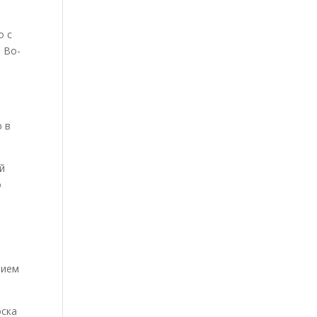
о с
 Во-
ю в
й
о
нием
оска