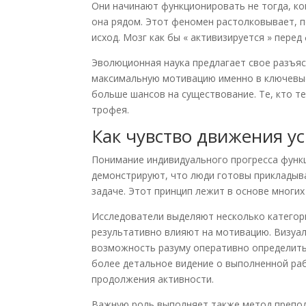
Они начинают функционировать не тогда, ко
она рядом. Этот феномен растолковывает, п
исход. Мозг как бы « активизируется » пере
Эволюционная наука предлагает свое разъяс
максимальную мотивацию именно в ключевые
больше шансов на существование. Те, кто те
трофея.
Как чувство движения у
Понимание индивидуального прогресса функ
демонстрируют, что люди готовы прикладыва
задаче. Этот принцип лежит в основе многи
Исследователи выделяют несколько категор
результативно влияют на мотивацию. Визуал
возможность разуму оперативно определить
более детальное видение о выполненной раб
продолжения активности.
Важную роль выполняет также метод препод