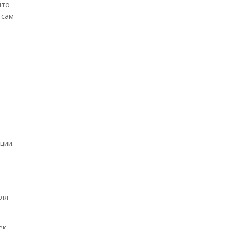
что
 сам
ции.
для
ек