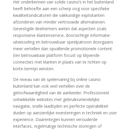
Het onderkennen van solide casino’s in het buitenland
heeft behoefte aan een scherp oog voor specifieke
kwaliteitsindicatoren die vakkundige exploitanten
afzonderen van minder vertrouwde alternatieven.
Gevestigde deelnemers weten dat aspecten zoals
responsieve klantenservice, doorzichtige informatie-
uitwisseling en betrouwbaar speelpatroon doorgaans
meer vertellen dan opvallende promotionele content.
Een betrouwbaar platform focust op blijvende
connecties met klanten in plaats van te richten op
korte-termijn winsten.
De niveau van de spelervaring bij online casino
buitenland kan ook veel vertellen over de
geloofwaardigheid van de aanbieder. Professioneel
ontwikkelde websites met gebruiksvriendelijke
navigatie, snelle laadtijden en perfecte operabiliteit
duiden op aanzienlijke investeringen in techniek en user
experience. Daarentegen kunnen verouderde
interfaces, regelmatige technische storingen of