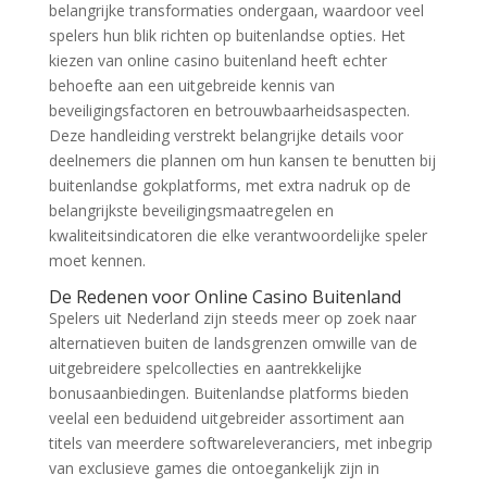
belangrijke transformaties ondergaan, waardoor veel
spelers hun blik richten op buitenlandse opties. Het
kiezen van online casino buitenland heeft echter
behoefte aan een uitgebreide kennis van
beveiligingsfactoren en betrouwbaarheidsaspecten.
Deze handleiding verstrekt belangrijke details voor
deelnemers die plannen om hun kansen te benutten bij
buitenlandse gokplatforms, met extra nadruk op de
belangrijkste beveiligingsmaatregelen en
kwaliteitsindicatoren die elke verantwoordelijke speler
moet kennen.
De Redenen voor Online Casino Buitenland
Spelers uit Nederland zijn steeds meer op zoek naar
alternatieven buiten de landsgrenzen omwille van de
uitgebreidere spelcollecties en aantrekkelijke
bonusaanbiedingen. Buitenlandse platforms bieden
veelal een beduidend uitgebreider assortiment aan
titels van meerdere softwareleveranciers, met inbegrip
van exclusieve games die ontoegankelijk zijn in