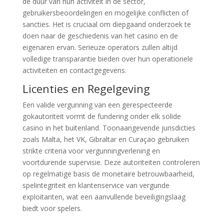
de duur van hun activiteit in de sector,
gebruikersbeoordelingen en mogelijke conflicten of
sancties. Het is cruciaal om diepgaand onderzoek te
doen naar de geschiedenis van het casino en de
eigenaren ervan. Serieuze operators zullen altijd
volledige transparantie bieden over hun operationele
activiteiten en contactgegevens.
Licenties en Regelgeving
Een valide vergunning van een gerespecteerde
gokautoriteit vormt de fundering onder elk solide
casino in het buitenland. Toonaangevende jurisdicties
zoals Malta, het VK, Gibraltar en Curaçao gebruiken
strikte criteria voor vergunningverlening en
voortdurende supervisie. Deze autoriteiten controleren
op regelmatige basis de monetaire betrouwbaarheid,
spelintegriteit en klantenservice van vergunde
exploitanten, wat een aanvullende beveiligingslaag
biedt voor spelers.