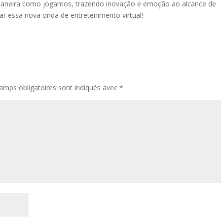
maneira como jogamos, trazendo inovação e emoção ao alcance de
r essa nova onda de entretenimento virtual!
amps obligatoires sont indiqués avec
*