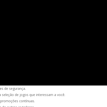
ões de segurança.
seleção de jogos que interessam a você.
 promoções contínuas.