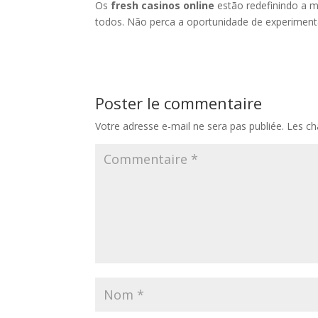
Os
fresh casinos online
estão redefinindo a 
todos. Não perca a oportunidade de experimenta
Poster le commentaire
Votre adresse e-mail ne sera pas publiée.
Les ch