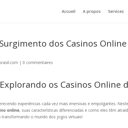
Accueil
A propos
Services
Surgimento dos Casinos Online
brasil.com
|
0 commentaires
 Explorando os Casinos Online 
ferecendo experiências cada vez mais imersivas e empolgantes. Nest
ino online
, suas características diferenciadas e como eles têm atraí
 transformando o mundo dos jogos virtuais!