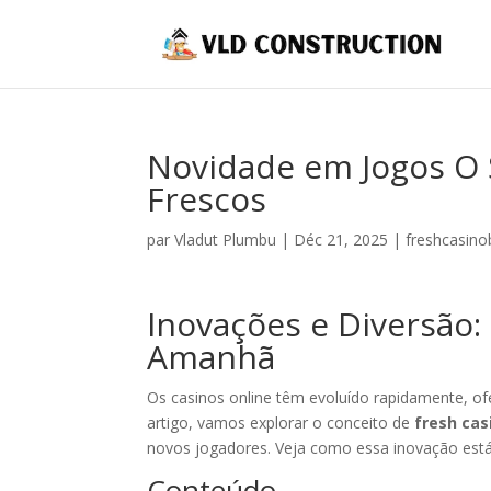
Novidade em Jogos O 
Frescos
par
Vladut Plumbu
|
Déc 21, 2025
|
freshcasino
Inovações e Diversão:
Amanhã
Os casinos online têm evoluído rapidamente, o
artigo, vamos explorar o conceito de
fresh cas
novos jogadores. Veja como essa inovação está
Conteúdo