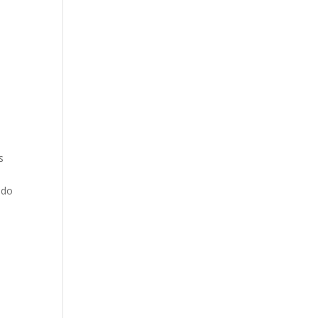
s
ndo