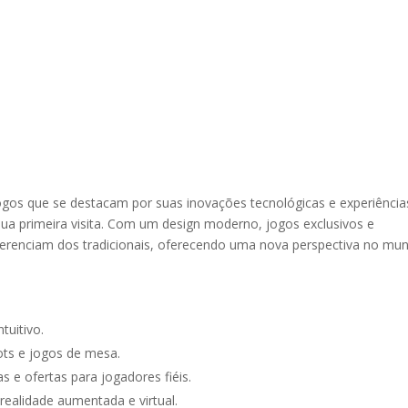
gos que se destacam por suas inovações tecnológicas e experiência
ua primeira visita. Com um design moderno, jogos exclusivos e
iferenciam dos tradicionais, oferecendo uma nova perspectiva no mu
tuitivo.
ts e jogos de mesa.
 e ofertas para jogadores fiéis.
realidade aumentada e virtual.