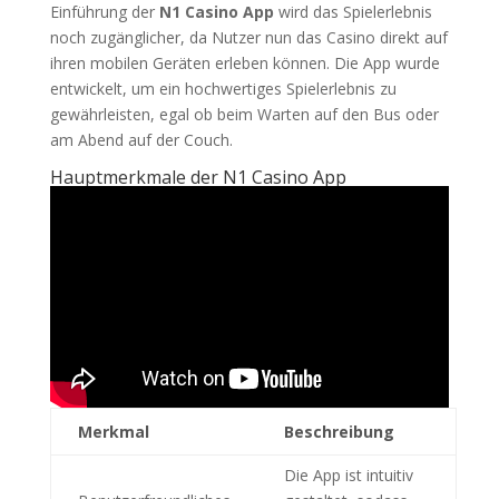
Einführung der
N1 Casino App
wird das Spielerlebnis
noch zugänglicher, da Nutzer nun das Casino direkt auf
ihren mobilen Geräten erleben können. Die App wurde
entwickelt, um ein hochwertiges Spielerlebnis zu
gewährleisten, egal ob beim Warten auf den Bus oder
am Abend auf der Couch.
Hauptmerkmale der N1 Casino App
Merkmal
Beschreibung
Die App ist intuitiv