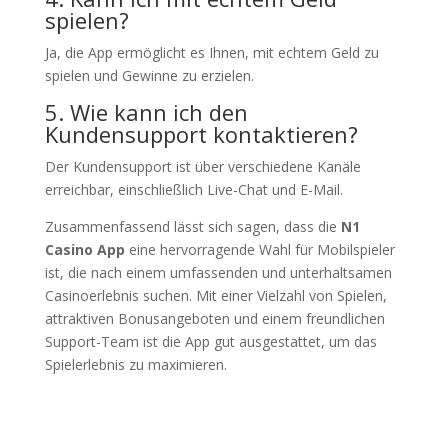
spielen?
Ja, die App ermöglicht es Ihnen, mit echtem Geld zu
spielen und Gewinne zu erzielen.
5. Wie kann ich den
Kundensupport kontaktieren?
Der Kundensupport ist über verschiedene Kanäle
erreichbar, einschließlich Live-Chat und E-Mail.
Zusammenfassend lässt sich sagen, dass die
N1
Casino App
eine hervorragende Wahl für Mobilspieler
ist, die nach einem umfassenden und unterhaltsamen
Casinoerlebnis suchen. Mit einer Vielzahl von Spielen,
attraktiven Bonusangeboten und einem freundlichen
Support-Team ist die App gut ausgestattet, um das
Spielerlebnis zu maximieren.