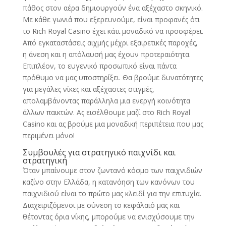
πάθος στον αέρα δημιουργούν ένα αξέχαστο σκηνικό.
Με κάθε γωνιά που εξερευνούμε, είναι προφανές ότι
το Rich Royal Casino έχει κάτι μοναδικό να προσφέρει.
Από εγκαταστάσεις αιχμής μέχρι εξαιρετικές παροχές,
η άνεση και η απόλαυσή μας έχουν προτεραιότητα.
Επιπλέον, το ευγενικό προσωπικό είναι πάντα
πρόθυμο να μας υποστηρίξει. Θα βρούμε δυνατότητες
για μεγάλες νίκες και αξέχαστες στιγμές,
απολαμβάνοντας παράλληλα μια ενεργή κοινότητα
άλλων παικτών. Ας εισέλθουμε μαζί στο Rich Royal
Casino και ας βρούμε μια μοναδική περιπέτεια που μας
περιμένει μόνο!
Συμβουλές για στρατηγικό παιχνίδι και
στρατηγική
Όταν μπαίνουμε στον ζωντανό κόσμο των παιχνιδιών
καζίνο στην Ελλάδα, η κατανόηση των κανόνων του
παιχνιδιού είναι το πρώτο μας κλειδί για την επιτυχία.
Διαχειριζόμενοι με σύνεση το κεφάλαιό μας και
θέτοντας όρια νίκης, μπορούμε να ενισχύσουμε την