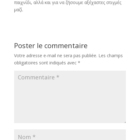
παιχνίδι, αλλά και για να ζήσουμε αξέχαστες στιγμές
μαζί.
Poster le commentaire
Votre adresse e-mail ne sera pas publiée.
Les champs
obligatoires sont indiqués avec
*