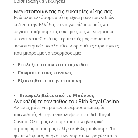
διασκέδαση να ξεκινήσει!
Μεγιστοποιώντας τις ευκαιρίες νίκης σας
Ενώ όλοι ελκύουμε από τη έξαψη των παιχνιδιών
καζίνο στην Ελλάδα, το να γνωρίζουμε πώς να
μεγιστοποιήσουμε τις ευκαιρίες μας να νικήσουμε
μπορεί να καθιστά τις περιπέτειές μας ακόμα πιο
ικανοποιητικές. Ακολουθούν ορισμένες στρατηγικές
που μπορούμε να εφαρμόσουμε:
Επιλέξτε τα σωστά παιχνίδια
Γνωρίστε τους κανόνες
Εξασκηθείτε στην υπομονή
Επωφεληθείτε από τα Μπόνους
Ανακαλύψτε τον πάθος του Rich Royal Casino
Αν αναζητάτε για μια ενδιαφέρουσα εμπειρία
παιχνιδιού, θα την ανακαλύψετε στο Rich Royal
Casino. Όλοι μας έλκουμε από την ηλεκτρική
ατμόσφαιρα που μας τυλίγει καθώς μπαίνουμε. Τα
φωτεινά φώτα, οι ήχοι των γυριστών τροχών και ο