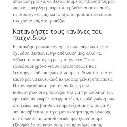
απόλαυσή μας και να βελτιώσουμε τις πιθανότητές μας
για μια επικερδή εμπειρία. Ας εμβαθύνουμε σε αυτές
τις στρατηγικές μαζί και ας αξιοποιήσουμε στο έπακρο
τον χρόνο μας στα τραπέζια!
Κατανοήστε τους κανόνες του
παιχνιδιού
Η κατανόηση των κανονισμών των παιγνίων καζίνο
όχι μόνο βελτιώνει την απόλαυσή μας, αλλά και
οξύνει τη στρατηγική μας για την νίκη. Όταν
ξοδεύουμε χρόνο για να κατανοήσουμε πώς
λειτουργεί κάθε παίγνιο, δίνουμε τη δυνατότητα στον
εαυτό μας να κάνει καλά πληροφορημένες αποφάσεις.
Είτε αναφερόμαστε για την αντίληψη των
πιθανοτήτων στο μπλακτζάκ είτε για την αντίληψη των
γραμμών πληρωμής στα φρουτάκια, η καλή γνώση των
στοιχείων μας βοηθά να συμμετέχουμε πιο σοφά. Ας
μην παραβλέπουμε τη σημαντικότητα της ανάγνωσης
των όρων και προϋποθέσεων πριν ξεκινήσουμε.
Εξασφαλίζει ότι κατανοούμε τα προνόμια και τις