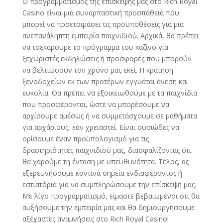
Ο προγραμματισμός της επίσκεψής μας στο Rich Royal
Casino είναι μια συναρπαστική προσπάθεια που
μπορεί να προετοιμάσει τις προϋποθέσεις για μια
ανεπανάληπτη εμπειρία παιχνιδιού. Αρχικά, θα πρέπει
να τσεκάρουμε το πρόγραμμα του καζίνο για
ξεχωριστές εκδηλώσεις ή προσφορές που μπορούν
να βελτιώσουν τον χρόνο μας εκεί. Η κράτηση
ξενοδοχείων εκ των προτέρων εγγυάται άνεση και
ευκολία. Θα πρέπει να εξοικειωθούμε με τα παιχνίδια
που προσφέρονται, ώστε να μπορέσουμε να
αρχίσουμε αμέσως ή να συμμετάσχουμε σε μαθήματα
για αρχάριους, εάν χρειαστεί. Είναι ουσιώδες να
ορίσουμε έναν προϋπολογισμό για τις
δραστηριότητες παιχνιδιού μας, διασφαλίζοντας ότι
θα χαρούμε τη ένταση με υπευθυνότητα. Τέλος, ας
εξερευνήσουμε κοντινά σημεία ενδιαφέροντος ή
εστιατόρια για να συμπληρώσουμε την επίσκεψή μας.
Με λίγο προγραμματισμό, είμαστε βεβαιωμένοι ότι θα
αυξήσουμε την εμπειρία μας και θα δημιουργήσουμε
αξέχαστες αναμνήσεις στο Rich Royal Casino!