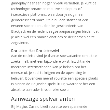
gameplay naar een hoger niveau verheffen. Je kunt de
technologie omarmen met live spelopties of
interactieve platforms, waardoor je nog meer
geïnteresseerd raakt. Of je nu een starter of een
ervaren speler bent, de rijke geschiedenis van
Blackjack en de hedendaagse aanpassingen bieden dat
je altijd wel een manier vindt om te deelnemen en te
zegevieren.
Roulette: Het Roulettewiel
Aan de roulette vind je diverse spelvarianten om uit te
zoeken, elk met een bijzondere twist. Inzicht in de
meerdere inzetmethoden kan je helpen om het
meeste uit je spel te krijgen en de opwinding te
beleven. Bovendien neemt roulette een speciale plaats
in binnen de Belgische spelcultuur, waardoor het een
absolute aanrader is voor elke speler.
Aanwezige spelvarianten
Bij Magius Casino biedt roulette een spannende