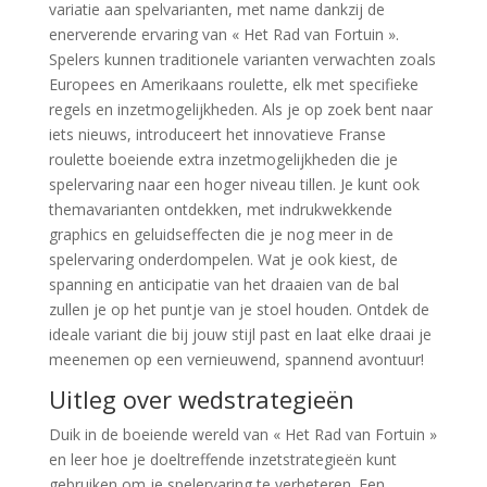
variatie aan spelvarianten, met name dankzij de
enerverende ervaring van « Het Rad van Fortuin ».
Spelers kunnen traditionele varianten verwachten zoals
Europees en Amerikaans roulette, elk met specifieke
regels en inzetmogelijkheden. Als je op zoek bent naar
iets nieuws, introduceert het innovatieve Franse
roulette boeiende extra inzetmogelijkheden die je
spelervaring naar een hoger niveau tillen. Je kunt ook
themavarianten ontdekken, met indrukwekkende
graphics en geluidseffecten die je nog meer in de
spelervaring onderdompelen. Wat je ook kiest, de
spanning en anticipatie van het draaien van de bal
zullen je op het puntje van je stoel houden. Ontdek de
ideale variant die bij jouw stijl past en laat elke draai je
meenemen op een vernieuwend, spannend avontuur!
Uitleg over wedstrategieën
Duik in de boeiende wereld van « Het Rad van Fortuin »
en leer hoe je doeltreffende inzetstrategieën kunt
gebruiken om je spelervaring te verbeteren. Een