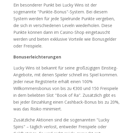
Ein besonderer Punkt bei Lucky Wins ist der
sogenannte "Punkte-Bonus"-System. Bei diesem
System werden für jede Spielrunde Punkte vergeben,
die sich in verschiedenen Leveln wiederholen. Diese
Punkte können dann im Casino-Shop eingetauscht
werden und bieten exklusive Vorteile wie Bonusgelder
oder Freispiele.
Bonuserleichterungen
Lucky Wins ist bekannt für seine großzügigen Einstieg-
Angebote, mit denen Spieler schnell ins Spiel kommen.
Jeder neue Registrierte erhält einen 100%
Willkommensbonus von bis zu €300 und 150 Freispiele
in dem beliebten Slot "Book of Ra". Zusätzlich gibt es
bei jeder Einzahlung einen Cashback-Bonus bis zu 20%,
was das Risiko minimiert.
Zusätzliche Aktionen sind die sogenannten "Lucky
Spins" – täglich verlost, entweder Freispiele oder