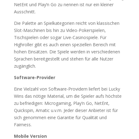
NetEnt und Play’n Go zu nennen ist nur ein kleiner
Ausschnitt.
Die Palette an Spielkategorien reicht von klassischen
Slot-Maschinen bis hin zu Video-Pokerspielen,
Tischspielen oder sogar Live-Casinospiele. Für
Highroller gibt es auch einen speziellen Bereich mit
hohen Einsätzen. Die Spiele werden in verschiedenen
Sprachen bereitgestellt und stehen für alle Nutzer
zugänglich.
Software-Provider
Eine Vielzahl von Software-Providern liefert bei Lucky
Wins das nötige Material, um die Spieler aufs höchste
zu befriedigen: Microgaming, Play’n Go, NetEnt,
Quickspin, Amatic u.v.m. Jeder dieser Anbieter ist für
sich genommen eine Garantie für Qualität und
Fairness.
Mobile Version