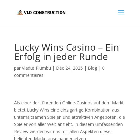
Lucky Wins Casino – Ein
Erfolg in jeder Runde
par
Vladut Plumbu
|
Déc 24, 2025
|
Blog
|
0
commentaires
Als einer der führenden Online-Casinos auf dem Markt
bietet Lucky Wins eine einzigartige Kombination aus
unterhaltsamen Spielen und attraktiven Angeboten, die
Spieler von aller Welt anzieht. In diesem umfassenden
Review werden wir uns mit allen Aspekten dieser
beliebten Marke auseinandersetzen.