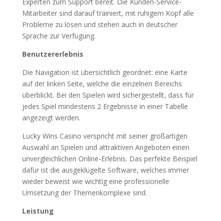
Experten zum Support bereit. Die Kunden-Service-
Mitarbeiter sind darauf trainiert, mit ruhigem Kopf alle
Probleme zu lösen und stehen auch in deutscher
Sprache zur Verfügung.
Benutzererlebnis
Die Navigation ist übersichtlich geordnet: eine Karte
auf der linken Seite, welche die einzelnen Bereichs
überblickt. Bei den Spielen wird sichergestellt, dass für
jedes Spiel mindestens 2 Ergebnisse in einer Tabelle
angezeigt werden.
Lucky Wins Casino verspricht mit seiner großartigen
Auswahl an Spielen und attraktiven Angeboten einen
unvergleichlichen Online-Erlebnis. Das perfekte Beispiel
dafür ist die ausgeklügelte Software, welches immer
wieder beweist wie wichtig eine professionelle
Umsetzung der Themenkomplexe sind.
Leistung