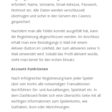
erfordert: Name, Vorname, Email-Adresse, Passwort,
Wohnort etc. Alle Daten werden verschlüsselt
übertragen und sicher in den Servern des Casinos
gespeichert.
Nachdem man alle Felder korrekt ausgefüllt hat, kann
die Registrierung abgeschlossen werden. Im Anschluss
erhält man eine Bestätigungs-E-Mail mit einem
Aktivier-Button im Linkfeld, der zum aktivieren seiner E-
Mail verwendet wird. Sobald das Profil aktiviert wurde,
steht man bereit für den ersten Einsatz.
Account-Funktionen
Nach erfolgreicher Registrierung kann jeder Spieler
über sein Konto alle notwendigen Transaktionen
durchführen: Ein- und Auszahlungen, Spielstart etc. In
dem Dashboard findet sich eine Übersichts-Seite mit all
wichtigen Informationen zum Spielerkonto, wie
Guthaben, Boni oder Abrechnungen.