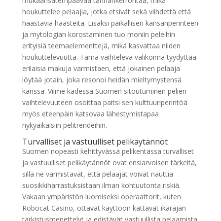
mukaansatempaavaa tarinankerrontaa, mikä
houkuttelee pelaajia, jotka etsivät sekä viihdettä että
haastavia haasteita. Lisäksi paikallisen kansanperinteen
ja mytologian korostaminen tuo moniin peleihin
erityisiä teemaelementtejä, mikä kasvattaa niiden
houkuttelevuutta. Tämä vaihteleva valikoima tyydyttää
erilaisia makuja varmistaen, että jokainen pelaaja
löytää jotain, joka resonoi heidän mieltymystensä
kanssa. Viime kädessä Suomen sitoutuminen pelien
vaihtelevuuteen osoittaa paitsi sen kulttuuriperintöä
myös eteenpäin katsovaa lähestymistapaa
nykyaikaisiin pelitrendeihin.
Turvalliset ja vastuulliset pelikäytännöt
Suomen nopeasti kehittyvässä pelikentässä turvalliset
ja vastuulliset pelikäytännöt ovat ensiarvoisen tärkeitä,
sillä ne varmistavat, että pelaajat voivat nauttia
suosikkiharrastuksistaan ilman kohtuutonta riskiä.
Vakaan ympäristön luomiseksi operaattorit, kuten
Robocat Casino, ottavat käyttöön kattavat ikärajan
tarkistusmenettelyt ja edistävät vastuullista pelaamista