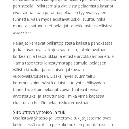
perusteella. Palkitsemalla aktiivista pelaamista kasinot
eivät ainoastaan paranna pelaajien tyytyväisyyden
tunnetta, vaan myös edistävät uskollisuutta, mikä
muuntaa satunnaiset pelaajat tehokkaasti uskollisiksi
asiakkaiksi.
Pelaajat keräävät palkintopisteitä kaikista panoksesta,
jotka kasautuvat aikojen saatossa, jolloin avataan
korkeampia tasoluokkia ja entistä arvokkaampia etuja.
Tämä tasoitettu lähestymistapa stimuloi pelaajien
välistä kilpailua ja rohkaisee jatkuvaan
vuorovaikutukseen. Lisäksi hyvin suunniteltu
kommunikointi näistä eduista luo yhteisöllisyyden
tunnetta, jolloin pelaajat voivat tuntea itsensä
arvostetuiksi ja sitoutuneiksi, mikä viime kädessä
rikastuttaa heidän pelaamiskokemustaan.
Sitouttava yhteisö ja tuki
Osallistava yhteisö ja luotettava tukijärjestelmä ovat
keskeisessä roolissa pelikokemuksen parantamisessa