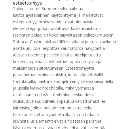
esteettömyys
Tutkiessamme Suomen pelimaailmaa
käyttäjäystävällinen käyttöliittymä ja merkittävät
esteettömyysominaisuudet ovat olennaisia
elementtejä, jotka määrittävät kaikenikäisten ja -
tasoisten pelaajien kokonaisvaltaisen pelikokemuksen.
Robocat Casino loistaa tällä saralla tarjoamalla selkeän
asettelun, joka helpottaa saumatonta navigointia.
Alustan rakenne palvelee sekä aloittelijoita että
kokeneita pelaajia, vähentäen oppimiskäyrän ja
maksimoiden sitoutumisen. Esteettömyyttä
parannetaan ominaisuuksilla, kuten säädettävillä
fonttikooilla, näytönlukuohjelmien yhteensopivuudella
ja useilla kielivaihtoehdoilla, mikä varmistaa
osallisuuden eri väestöryhmien keskuudessa.
Mukautuva suunnittelu sopeutuu vaivattomasti eri
laitteisiin, jolloin pelaaminen onnistuu sekä
tietokoneilla että älypuhelimilla. Nämä tarkasti
suunnitellut elementit eivät ainoastaan paranna
käyttökokemusta, vaan myös edistävät syvempää