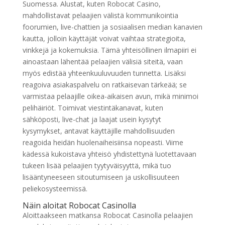
Suomessa. Alustat, kuten Robocat Casino,
mahdollistavat pelaajien välistä kommunikointia
foorumien, live-chattien ja sosiaalisen median kanavien
kautta, jolloin käyttäjät voivat vaihtaa strategioita,
vinkkejä ja kokemuksia. Tämä yhteisöllinen ilmapiiri ei
ainoastaan lähentää pelaajien välisiä siteitä, vaan
myös edistää yhteenkuuluvuuden tunnetta. Lisäksi
reagoiva asiakaspalvelu on ratkaisevan tärkeää; se
varmistaa pelaajille oikea-aikaisen avun, mikä minimoi
pelihäiriöt. Toimivat viestintäkanavat, kuten
sähköposti, live-chat ja laajat usein kysytyt
kysymykset, antavat käyttäjille mahdollisuuden
reagoida heidän huolenaiheisiinsa nopeasti. Viime
kädessä kukoistava yhteisö yhdistettynä luotettavaan
tukeen lisää pelaajien tyytyväisyyttä, mikä tuo
lisääntyneeseen sitoutumiseen ja uskollisuuteen
peliekosysteemissä.
Näin aloitat Robocat Casinolla
Aloittaakseen matkansa Robocat Casinolla pelaajien