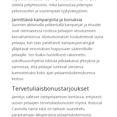
sidettä peliyhteisöön, mikä kannustaa pidempiin
pelisessioihin ja suurempaan tyytyväisyyteen.
Jännittäviä kampanjoita ja bonuksia
Suomen aktiivisella pelikentällä kampanjat ja etuudet
ovat olennaisessa roolissa pelaajien sitoutumisen
kasvattamisessa. Aloitusbonukset houkuttelevat uusia
pelaajia, kun taas päivittäiset kampanjastrategiat
ylläpitävät innostuksen huipussaan säännöllisille
pelaajille. Sen lisäksi huolellisesti rakennettu
uskollisuusohjelma edistää pitkäaikaisia yhteyksiä ja
varmistaa, että pelaajat tuntevat olevansa
kunnioitetuiksi koko ajan pelaamiskokemuksensa
keston.
Tervetuliaisbonustarjoukset
Jännitys vallitsee nettipelaamisen kentässä, erityisesti
uusien pelaajien tervetuliaisbonusten myötä. Robocat
Casinolla nämä edut on tarkasti suunniteltu
parantamaan alkuperäistä pelaamiskokemusta.