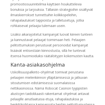
promootiosuunnitelmia käyttäen houkuttelevia
bonuksia ja tarjouksia. Tällaisiin strategioihin sisältyvät
ilmaiskierrokset tunnettuihin kolikkopeleihin,
rahapalautukset tappioista ja talletusetuja, jotka
rohkaisevat pelaajia tulemaan usein.
Lisäksi aikarajoitetut kampanjat luovat kiireen tunteen
ja kannustavat pelaajat toimimaan heti. Pelaajien
pelitottumuksiin perustuvat personoidut kampanjat
lisäävät entisestään kiinnostusta, sillä he tuntevat
itsensä huomioiduiksi räätälöityjen kokemusten kautta.
Kanta-asiakasohjelma
Uskollisuuspalkinto-ohjelmat toimivat perustana
pelaajien mielenkiinnon ylläpitämisessä ja jatkuvan
sitoutumisen edistämisessä suomalaisissa
nettikasinoissa. Nämä Robocat Casinon tyyppisten
alustojen taidokkaasti rakentamat ohjelmat antavat
pelaajille ainutlaatuisia etuja, rahapalautuksia ja
henkilökohtaisia kampanjoita heidän pelitottumustensa