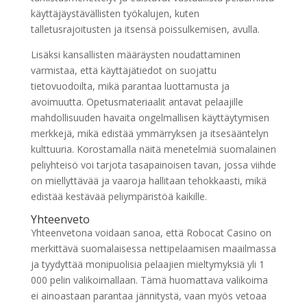
käyttäjäystävällisten työkalujen, kuten
talletusrajoitusten ja itsensä poissulkemisen, avulla.
Lisäksi kansallisten määräysten noudattaminen
varmistaa, että käyttäjätiedot on suojattu
tietovuodoilta, mikä parantaa luottamusta ja
avoimuutta. Opetusmateriaalit antavat pelaajille
mahdollisuuden havaita ongelmallisen käyttäytymisen
merkkejä, mikä edistää ymmärryksen ja itsesääntelyn
kulttuuria. Korostamalla näitä menetelmiä suomalainen
peliyhteisö voi tarjota tasapainoisen tavan, jossa viihde
on miellyttävää ja vaaroja hallitaan tehokkaasti, mikä
edistää kestävää peliympäristöä kaikille.
Yhteenveto
Yhteenvetona voidaan sanoa, että Robocat Casino on
merkittävä suomalaisessa nettipelaamisen maailmassa
ja tyydyttää monipuolisia pelaajien mieltymyksiä yli 1
000 pelin valikoimallaan. Tämä huomattava valikoima
ei ainoastaan parantaa jännitystä, vaan myös vetoaa