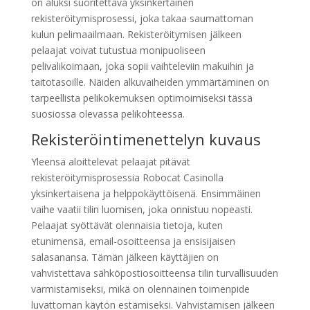
on aluksi suoritettava yksinkertainen
rekisteröitymisprosessi, joka takaa saumattoman
kulun pelimaailmaan. Rekisteröitymisen jälkeen
pelaajat voivat tutustua monipuoliseen
pelivalikoimaan, joka sopii vaihteleviin makuihin ja
taitotasoille. Näiden alkuvaiheiden ymmärtäminen on
tarpeellista pelikokemuksen optimoimiseksi tässä
suosiossa olevassa pelikohteessa.
Rekisteröintimenettelyn kuvaus
Yleensä aloittelevat pelaajat pitävät
rekisteröitymisprosessia Robocat Casinolla
yksinkertaisena ja helppokäyttöisenä. Ensimmäinen
vaihe vaatii tilin luomisen, joka onnistuu nopeasti.
Pelaajat syöttävät olennaisia tietoja, kuten
etunimensä, email-osoitteensa ja ensisijaisen
salasanansa. Tämän jälkeen käyttäjien on
vahvistettava sähköpostiosoitteensa tilin turvallisuuden
varmistamiseksi, mikä on olennainen toimenpide
luvattoman käytön estämiseksi. Vahvistamisen jälkeen