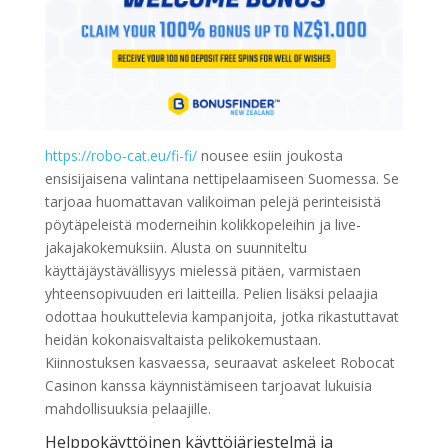
https://robo-cat.eu/fi-fi/
nousee esiin joukosta
ensisijaisena valintana nettipelaamiseen Suomessa. Se
tarjoaa huomattavan valikoiman pelejä perinteisistä
pöytäpeleistä moderneihin kolikkopeleihin ja live-
jakajakokemuksiin. Alusta on suunniteltu
käyttäjäystävällisyys mielessä pitäen, varmistaen
yhteensopivuuden eri laitteilla. Pelien lisäksi pelaajia
odottaa houkuttelevia kampanjoita, jotka rikastuttavat
heidän kokonaisvaltaista pelikokemustaan.
Kiinnostuksen kasvaessa, seuraavat askeleet Robocat
Casinon kanssa käynnistämiseen tarjoavat lukuisia
mahdollisuuksia pelaajille.
Helppokäyttöinen käyttöjärjestelmä ja