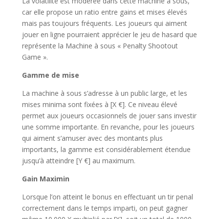
La volatilité est modérée dans cette machine à sous,
car elle propose un ratio entre gains et mises élevés
mais pas toujours fréquents. Les joueurs qui aiment
jouer en ligne pourraient apprécier le jeu de hasard que
représente la Machine à sous « Penalty Shootout
Game ».
Gamme de mise
La machine à sous s’adresse à un public large, et les
mises minima sont fixées à [X €]. Ce niveau élevé
permet aux joueurs occasionnels de jouer sans investir
une somme importante. En revanche, pour les joueurs
qui aiment s’amuser avec des montants plus
importants, la gamme est considérablement étendue
jusqu’à atteindre [Y €] au maximum.
Gain Maximin
Lorsque l’on atteint le bonus en effectuant un tir penal
correctement dans le temps imparti, on peut gagner