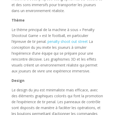
et des sons immersifs pour transporter les joueurs
dans un environnement réaliste.
Thème
Le thème principal de la machine à sous « Penalty
Shootout Game » est le football, en particulier
l’épreuve de tir penal.
penalty shoot out street
La
conception du jeu invite les joueurs à simuler
l’expérience d’une équipe qui se prépare pour une
rencontre décisive. Les graphismes 3D et les effets
visuels créent un environnement réaliste qui permet
aux joueurs de vivre une expérience immersive.
Design
Le design du jeu est minimaliste mais efficace, avec
des éléments graphiques colorés qui font la promotion
de l’expérience de tir penal. Les panneaux de contrôle
sont disposés de manière à faciliter les opérations, et
les boutons permettant d’actionner les commandes