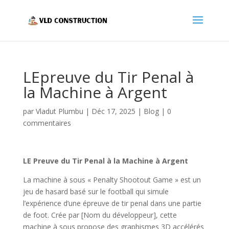
LEpreuve du Tir Penal à
la Machine à Argent
par
Vladut Plumbu
|
Déc 17, 2025
|
Blog
|
0
commentaires
LE Preuve du Tir Penal à la Machine à Argent
La machine à sous « Penalty Shootout Game » est un
jeu de hasard basé sur le football qui simule
l’expérience d’une épreuve de tir penal dans une partie
de foot. Crée par [Nom du développeur], cette
machine à sous propose des graphismes 3D accélérés