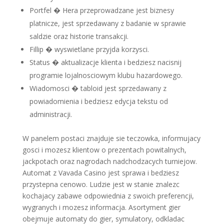
Portfel � Hera przeprowadzane jest biznesy
platnicze, jest sprzedawany z badanie w sprawie
saldzie oraz historie transakcji.
Fillip � wyswietlane przyjda korzysci.
Status � aktualizacje klienta i bedziesz nacisnij
programie lojalnosciowym klubu hazardowego.
Wiadomosci � tabloid jest sprzedawany z
powiadomienia i bedziesz edycja tekstu od
administracji.
W panelem postaci znajduje sie teczowka, informujacy
gosci i mozesz klientow o prezentach powitalnych,
jackpotach oraz nagrodach nadchodzacych turniejow.
Automat z Vavada Casino jest sprawa i bedziesz
przystepna cenowo. Ludzie jest w stanie znalezc
kochajacy zabawe odpowiednia z swoich preferencji,
wygranych i mozesz informacja. Asortyment gier
obejmuje automaty do gier, symulatory, odkladac