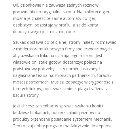
Url, czlonkowie nie zauwaza zadnych roznic w
porownaniu do oryginalna strona. Na bibliotece gier
mozna je znalezc te same automaty do gier,
osobistymi pozostaja w profilu, a saldo konta
depozytowego jest niezmienione.
Szukac dostawa do oficjalnej strony, nalezy rozmawiac
z moderatorami klubowych firmy spolecznosciowych
aby uzyskania linku na dzialajacego mirroru. Jest
wlasciwie oni stale gotowi dostarczyc polacz na
podstawowy potrzeby. Listy domen lustrzanych
naglasniane tez sa na stronach partnerskich, forach i
mozesz streamach. Musisz, zobaczyc wiarygodnosc z
tamtych linkow, poniewaz istnieje, plaga trafienia z
bzdura strony.
Jesli chcesz zaniedbac w sprawie szukaniu kopii i
bedziesz blokadach, pobierz zaladuj wznow do
produkty przenosne posiadanie systemem Mechanik.
Ten rodzaj dobry program ma faktycznie dostepnosc