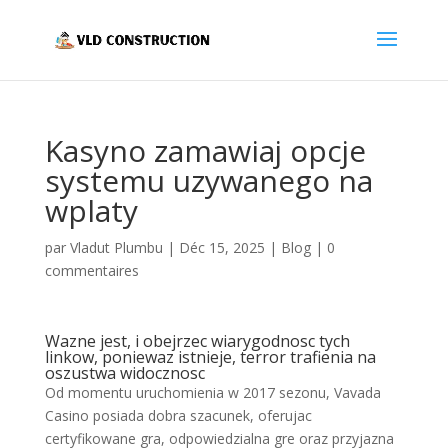
Kasyno zamawiaj opcje
systemu uzywanego na
wplaty
par
Vladut Plumbu
|
Déc 15, 2025
|
Blog
|
0
commentaires
Wazne jest, i obejrzec wiarygodnosc tych
linkow, poniewaz istnieje, terror trafienia na
oszustwa widocznosc
Od momentu uruchomienia w 2017 sezonu, Vavada
Casino posiada dobra szacunek, oferujac
certyfikowane gra, odpowiedzialna gre oraz przyjazna