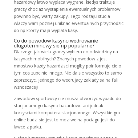
hazardowy latwo wyplaca wygrane, kiedys traktuje
graczy chociaz wystapienia ewentualnych problemow i
powinno byc, warty zakupy. Tego rodzaju studia
wlaczy wam pozniej uniknac ewentualnych przychodzic
do np ktorzy maja wyplata kasy.
Co do powodow kasyno wedrowanie
dlugoterminowy sie np popularne?
Dlaczego jak wielu graczy wybiera do odwiedziny na
kasynach mobilnych? Znanych powodow z jest
mnostwo kazdy hazardzisci moglby poinformuje cie o
tym cos zupelnie innego. Nie da sie wszystko to samo
zaprzeczyc, jednego do wedrujacy zaklady sa na fali
wznoszacej!
Zawodowi sportowcy nie musza utworzyc wypadu do
stacjonarnego kasyno hazardowe ani jednak
korzysciami komputera stacjonarnego. Wszystkie gra
online budzi sie jest to mozliwe na pociagu jesli do
lawce z parku.