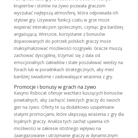
krupierów i stołów na żywo pozwala graczom
wyszukać najlepszą atmosferę, która odpowiada ich
stylowi gry. Używanie funkcji czatu w grze może
wspierać interakcjom społecznym, czyniąc gra bardziej
angażującą. Wreszcie, korzystanie z bonusów
dopasowanych do potrzeb polskich graczy może
maksymalizować możliwości rozgrywki. Gracze muszą
zachować dyscyplinę, trzymać się z dala od
emocjonalnych zakładów i stale poszukiwać wiedzy na
forach lub w poradnikach strategicznych, aby mieć
bardziej świadome i zadowalające wrażenia z gry.
Promocje i bonusy w grach na żywo
Kasyno Robocat oferuje wachlarz kuszących bonusów
powitalnych, aby zachęcić świeżych graczy do swoich
gier na żywo. Oferty te są dodatkowo uzupełniane
stałymi promocjami, które ulepszają wrażenia z gry dla
lojalnych graczy. Analiza tych zachęt ujawnia ich
możliwości w zakresie istotnego wpływu na
zaangażowanie i utrzymanie graczy w dynamicznym