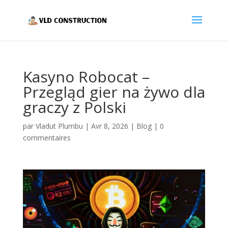
Kasyno Robocat –
Przegląd gier na żywo dla
graczy z Polski
par
Vladut Plumbu
|
Avr 8, 2026
|
Blog
|
0
commentaires