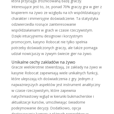
która przyciąga zróżnicowaną bazę graczy.
Interesujące jest to, że, ponad 70% graczy gra w gier z
krupierem na żywo ze względu na ich współdziałający
charakter i immersyjne doświadczenie. Ta statystyka
odzwierciedla rosnące zainteresowanie
współdziałaniami w grach w czasie rzeczywistym.
Dzięki intuicyjnemu designowi i korzystnym
promocjom, kasyno Robocat nie tylko spełnia
potrzeby doświadczonych graczy, ale także pomaga
udział nowicjuszy w żywym świecie gier na żywo.
Unikalne cechy zakładów na żywo
Gracze wielokrotnie stwierdzają, że zakłady na żywo w
kasynie Robocat zapewniają wiele unikalnych funkcji,
które ulepszają ich doświadczenia z gry. Jednym z
najważniejszych aspektów jest instrument analityczny
w czasie rzeczywistym, które zapewnia
natychmiastowy wgląd w kierunki bukmacherskie i
aktualizacje kursów, umożliwiając świadome
podejmowanie decyzji. Dodatkowo, opcja
dostosowania kamery z różnych perspektyw w