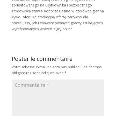
zorientowanego na użytkownika i bezpiecznego
środowiska stawia Robocat Casino w czołówce gier na
żywo, oferując atrakcyjną ofertę zarówno dla
nowicjuszy, jak i zaawansowanych graczy szukających
wyrafinowanych wrażeń z gry online.
Poster le commentaire
Votre adresse e-mail ne sera pas publiée.
Les champs
obligatoires sont indiqués avec
*