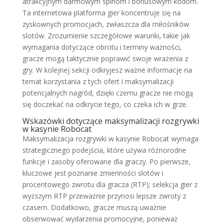
atrakcyjnym darmowym spinom i bonusowym kodom.
Ta internetowa platforma gier koncentruje się na
zyskownych promocjach, zwłaszcza dla miłośników
slotów. Zrozumienie szczegółowe warunki, takie jak
wymagania dotyczące obrotu i terminy ważności,
gracze mogą taktycznie poprawić swoje wrażenia z
gry. W kolejnej sekcji odkryjesz ważne informacje na
temat korzystania z tych ofert i maksymalizacji
potencjalnych nagród, dzięki czemu gracze nie mogą
się doczekać na odkrycie tego, co czeka ich w grze.
Wskazówki dotyczące maksymalizacji rozgrywki
w kasynie Robocat
Maksymalizacja rozgrywki w kasynie Robocat wymaga
strategicznego podejścia, które używa różnorodne
funkcje i zasoby oferowane dla graczy. Po pierwsze,
kluczowe jest poznanie zmienności slotów i
procentowego zwrotu dla gracza (RTP); selekcja gier z
wyższym RTP przeważnie przynosi lepsze zwroty z
czasem. Dodatkowo, gracze muszą uważnie
obserwować wydarzenia promocyjne, ponieważ