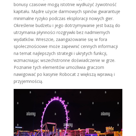
bonusy czasowe mogą istotnie wydłużyć żywotność
kapitału. Mądre użycie darmowych spinów gwarantuje
minimalne ryzyko podczas eksploracji nowych gier.
Określenie budżetu i jego dotrzymywanie jest bazą do
utrzymania płynności rozgrywki bez nadmiernych
wydatków. Wreszcie, zaangażowanie się w fora
społecznościowe może zapewnić cennych informacji
na temat najlepszych strategii i ukrytych funkcji,
wzmacniając wszechstronne doświadczenie w grze.
Poznanie tych elementów umożliwia graczom
nawigować po kasynie Robocat z większą wprawą i
przyjemnością.