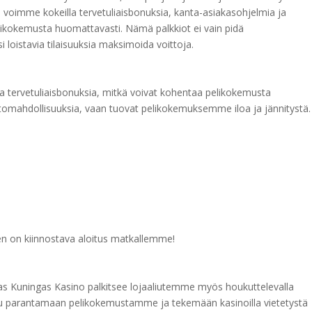
voimme kokeilla tervetuliaisbonuksia, kanta-asiakasohjelmia ja
elikokemusta huomattavasti. Nämä palkkiot ei vain pidä
loistavia tilaisuuksia maksimoida voittoja.
ia tervetuliaisbonuksia, mitkä voivat kohentaa pelikokemusta
tomahdollisuuksia, vaan tuovat pelikokemuksemme iloa ja jännitystä. 
n on kiinnostava aloitus matkallemme!
kas Kuningas Kasino palkitsee lojaaliutemme myös houkuttelevalla
tu parantamaan pelikokemustamme ja tekemään kasinoilla vietetystä