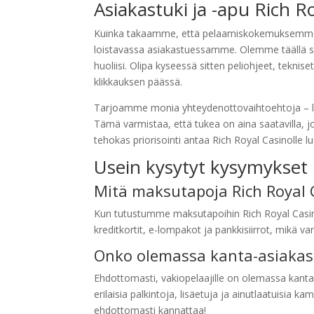
Asiakastuki ja -apu Rich R
Kuinka takaamme, että pelaamiskokemuksemme R
loistavassa asiakastuessamme. Olemme täällä si
huoliisi. Olipa kyseessä sitten peliohjeet, tekn
klikkauksen päässä.
Tarjoamme monia yhteydenottovaihtoehtoja – liv
Tämä varmistaa, että tukea on aina saatavilla, j
tehokas priorisointi antaa Rich Royal Casinolle l
Usein kysytyt kysymykset
Mitä maksutapoja Rich Royal 
Kun tutustumme maksutapoihin Rich Royal Casin
kreditkortit, e-lompakot ja pankkisiirrot, mikä v
Onko olemassa kanta-asiakasoh
Ehdottomasti, vakiopelaajille on olemassa kan
erilaisia palkintoja, lisäetuja ja ainutlaatuisi
ehdottomasti kannattaa!