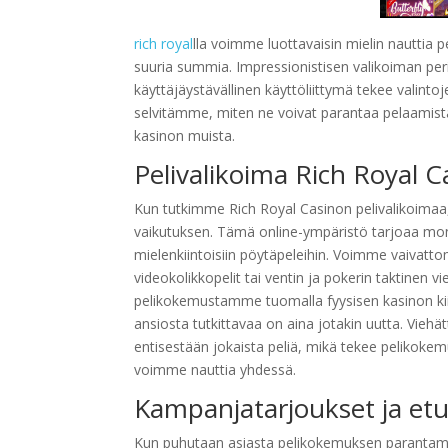
rich royal
lla voimme luottavaisin mielin nauttia
suuria summia. Impressionistisen valikoiman perint
käyttäjäystävällinen käyttöliittymä tekee valin
selvitämme, miten ne voivat parantaa pelaamist
kasinon muista.
Pelivalikoima Rich Royal C
Kun tutkimme Rich Royal Casinon pelivalikoimaa, p
vaikutuksen. Tämä online-ympäristö tarjoaa moni
mielenkiintoisiin pöytäpeleihin. Voimme vaivatto
videokolikkopelit tai ventin ja pokerin taktinen v
pelikokemustamme tuomalla fyysisen kasinon kii
ansiosta tutkittavaa on aina jotakin uutta. Vie
entisestään jokaista peliä, mikä tekee pelikoke
voimme nauttia yhdessä.
Kampanjatarjoukset ja et
Kun puhutaan asiasta pelikokemuksen parantamis