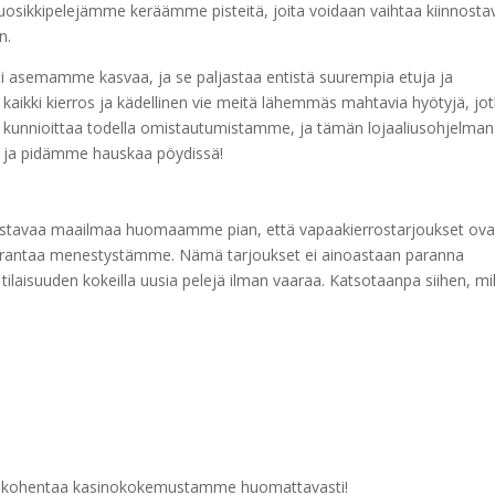
osikkipelejämme keräämme pisteitä, joita voidaan vaihtaa kiinnostav
n.
asemamme kasvaa, ja se paljastaa entistä suurempia etuja ja
kaikki kierros ja kädellinen vie meitä lähemmäs mahtavia hyötyjä, jo
 kunnioittaa todella omistautumistamme, ja tämän lojaaliusohjelman
e ja pidämme hauskaa pöydissä!
stavaa maailmaa huomaamme pian, että vapaakierrostarjoukset ova
arantaa menestystämme. Nämä tarjoukset ei ainoastaan paranna
laisuuden kokeilla uusia pelejä ilman vaaraa. Katsotaanpa siihen, m
a kohentaa kasinokokemustamme huomattavasti!