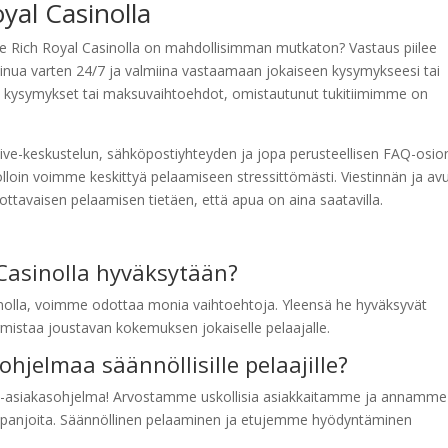
oyal Casinolla
ich Royal Casinolla on mahdollisimman mutkaton? Vastaus piilee
nua varten 24/7 ja valmiina vastaamaan jokaiseen kysymykseesi tai
iset kysymykset tai maksuvaihtoehdot, omistautunut tukitiimimme on
e-keskustelun, sähköpostiyhteyden ja jopa perusteellisen FAQ-osio
olloin voimme keskittyä pelaamiseen stressittömästi. Viestinnän ja av
uottavaisen pelaamisen tietäen, että apua on aina saatavilla.
Casinolla hyväksytään?
olla, voimme odottaa monia vaihtoehtoja. Yleensä he hyväksyvät
armistaa joustavan kokemuksen jokaiselle pelaajalle.
jelmaa säännöllisille pelaajille?
ta-asiakasohjelma! Arvostamme uskollisia asiakkaitamme ja annamme
a kampanjoita. Säännöllinen pelaaminen ja etujemme hyödyntäminen