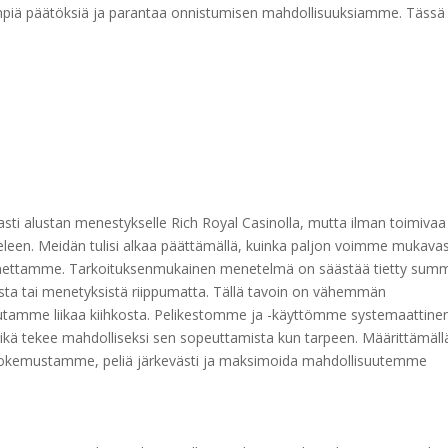
ämpiä päätöksiä ja parantaa onnistumisen mahdollisuuksiamme. Tässä
ti alustan menestykselle Rich Royal Casinolla, mutta ilman toimivaa
ieleen. Meidän tulisi alkaa päättämällä, kuinka paljon voimme mukavas
ilannettamme. Tarkoituksenmukainen menetelmä on säästää tietty sum
ksista tai menetyksistä riippumatta. Tällä tavoin on vähemmän
lutamme liikaa kiihkosta. Pelikestomme ja -käyttömme systemaattine
ikä tekee mahdolliseksi sen sopeuttamista kun tarpeen. Määrittämäll
ikokemustamme, peliä järkevästi ja maksimoida mahdollisuutemme