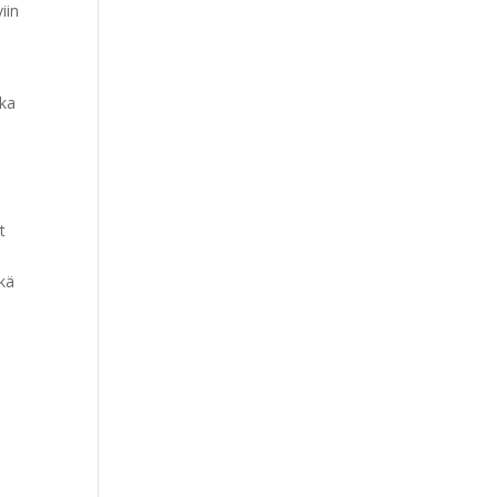
iin
tka
t
ikä