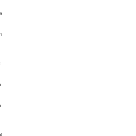
aa
än
i
a
n
a
ät