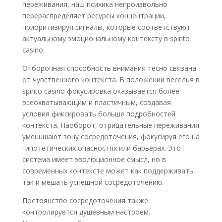
переживания, наш психика непроизвольно
перераспределяет ресурсы концентрации,
приоритизируя сигналы, которые соответствуют
актуальному эмоциональному контексту в spinto
casino.
Отборочная способность внимания тесно связана
от чувственного контекста. В положении веселья в
spinto casino фокусировка оказывается более
всеохватывающим и пластичным, создавая
условия фиксировать больше подробностей
контекста. Наоборот, отрицательные переживания
уменьшают зону сосредоточения, фокусируя его на
гипотетических опасностях или барьерах. Этот
система имеет эволюционное смысл, но в
современных контексте может как поддерживать,
так и мешать успешной сосредоточению.
Постоянство сосредоточения также
контролируется душевным настроем.