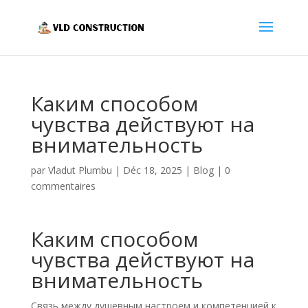
Каким способом
чувства действуют на
внимательность
par
Vladut Plumbu
|
Déc 18, 2025
|
Blog
|
0
commentaires
Каким способом
чувства действуют на
внимательность
Связь между душевным настроем и компетенцией к