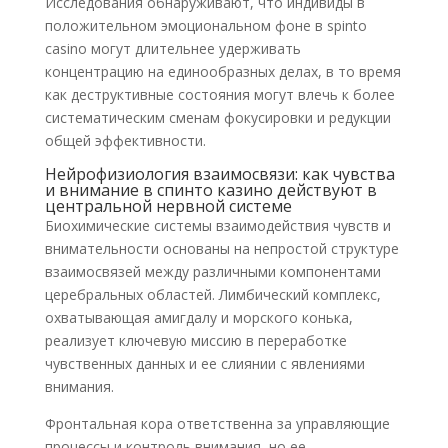
Исследования обнаруживают, что индивиды в
положительном эмоциональном фоне в spinto
casino могут длительнее удерживать
концентрацию на единообразных делах, в то время
как деструктивные состояния могут влечь к более
систематическим сменам фокусировки и редукции
общей эффективности.
Нейрофизиология взаимосвязи: как чувства
и внимание в спинто казино действуют в
центральной нервной системе
Биохимические системы взаимодействия чувств и
внимательности основаны на непростой структуре
взаимосвязей между различными компонентами
церебральных областей. Лимбический комплекс,
охватывающая амигдалу и морского конька,
реализует ключевую миссию в переработке
чувственных данных и ее слиянии с явлениями
внимания.
Фронтальная кора ответственна за управляющие
процессы и контроль внимания, но ее