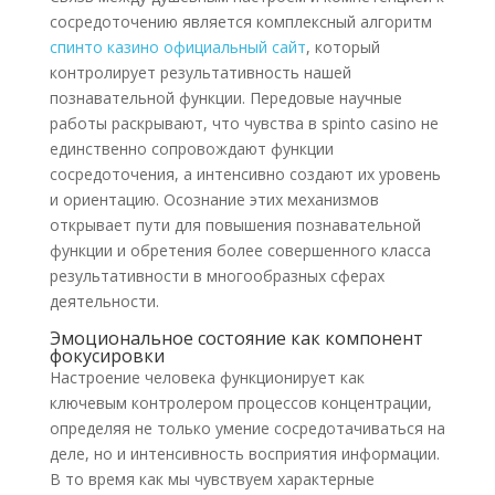
сосредоточению является комплексный алгоритм
спинто казино официальный сайт
, который
контролирует результативность нашей
познавательной функции. Передовые научные
работы раскрывают, что чувства в spinto casino не
единственно сопровождают функции
сосредоточения, а интенсивно создают их уровень
и ориентацию. Осознание этих механизмов
открывает пути для повышения познавательной
функции и обретения более совершенного класса
результативности в многообразных сферах
деятельности.
Эмоциональное состояние как компонент
фокусировки
Настроение человека функционирует как
ключевым контролером процессов концентрации,
определяя не только умение сосредотачиваться на
деле, но и интенсивность восприятия информации.
В то время как мы чувствуем характерные