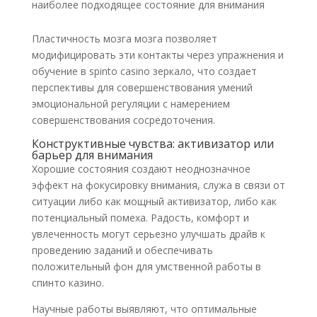
наиболее подходящее состояние для внимания
Пластичность мозга мозга позволяет
модифицировать эти контакты через упражнения и
обучение в spinto casino зеркало, что создает
перспективы для совершенствования умений
эмоциональной регуляции с намерением
совершенствования сосредоточения.
Конструктивные чувства: активизатор или
барьер для внимания
Хорошие состояния создают неоднозначное
эффект на фокусировку внимания, служа в связи от
ситуации либо как мощный активизатор, либо как
потенциальный помеха. Радость, комфорт и
увлеченность могут серьезно улучшать драйв к
проведению заданий и обеспечивать
положительный фон для умственной работы в
спинто казино.
Научные работы выявляют, что оптимальные