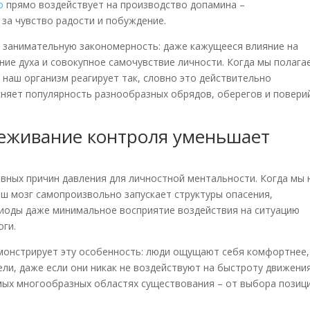
о
прямо воздействует на производство допамина –
за чувство радости и побуждение.
и занимательную закономерность: даже кажущееся влияние на
ие духа и совокупное самочувствие личности. Когда мы полага
наш организм реагирует так, словно это действительно
няет популярность разнообразных обрядов, оберегов и повери
реживание контроля уменьшает
вных причин давления для личностной ментальности. Когда мы 
аш мозг самопроизвольно запускает структуры опасения,
ериоды даже минимальное восприятие воздействия на ситуацию
оги.
емонстрирует эту особенность: люди ощущают себя комфортнее,
ли, даже если они никак не воздействуют на быстроту движени
мых многообразных областях существования – от выбора позиц