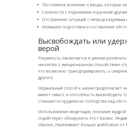
Постоянное волнение о вещах, которые 
Сложности с поручением поручений други
Отстранение ситуаций с непредсказуемым
Излишнее подготовка и составление обсто
Высвобождать или удерж
верой
Разумность заключается в умении различать
«молитва о эмоциональном спокойствии» от
что возможно трансформировать, о смирени
другого.
Нормальный способ к жизни предполагает эн
имеют смысл, и способность высвободить то
становится орудием не господства над обст
Использование медитации, познание мудрой
содействуют обнаружить этот баланс. Индив
обычно, переживают больше gratification от