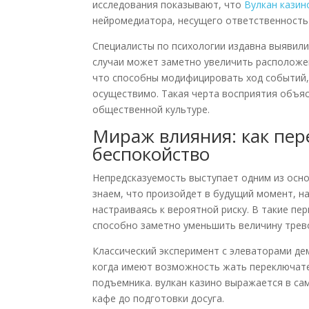
исследования показывают, что
Вулкан казин
нейромедиатора, несущего ответственность 
Специалисты по психологии издавна выявил
случаи может заметно увеличить расположен
что способны модифицировать ход событий, 
осуществимо. Такая черта восприятия объяс
общественной культуре.
Мираж влияния: как пе
беспокойство
Непредсказуемость выступает одним из осно
знаем, что произойдет в будущий момент, н
настраиваясь к вероятной риску. В такие п
способно заметно уменьшить величину трев
Классический эксперимент с элеваторами д
когда имеют возможность жать переключате
подъемника. вулкан казино выражается в са
кафе до подготовки досуга.