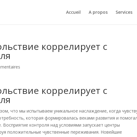
Accueil
A propos
Services
ольствие коррелирует с
оля
mentaires
ольствие коррелирует с
оля
зом, что мы испытываем уникальное наслаждение, когда чувств
потребность, которая формировалась веками развития и помога
. Восприятие контроля над условиями запускает центры
ируя положительные чувственные переживания. Новейшие