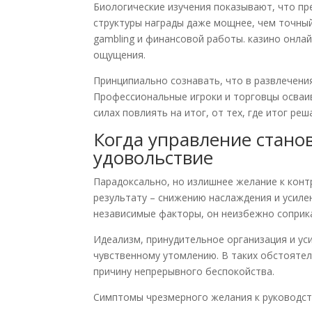
Биологические изучения показывают, что пр
структуры награды даже мощнее, чем точны
gambling и финансовой работы. казино онла
ощущения.
Принципиально сознавать, что в развлечени
Профессиональные игроки и торговцы осваив
силах повлиять на итог, от тех, где итог ре
Когда управление стано
удовольствие
Парадоксально, но излишнее желание к кон
результату – снижению наслаждения и усиле
независимые факторы, он неизбежно соприка
Идеализм, принудительное организация и уси
чувственному утомлению. В таких обстоятел
причину непрерывного беспокойства.
Симптомы чрезмерного желания к руководст