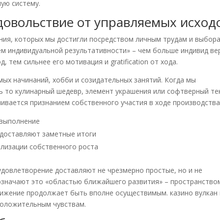
ную систему.
довольствие от управляемых исход
ния, которых мы достигли посредством личным трудам и выбора
ем индивидуальной результативности» – чем больше индивид ве
 тем сильнее его мотивация и gratification от хода.
ых начинаний, хобби и созидательных занятий. Когда мы
ь то кулинарный шедевр, элемент украшения или софтверный те
чивается признанием собственного участия в ходе производства
 выполнение
доставляют заметные итоги
ализации собственного роста
довлетворение доставляют не чрезмерно простые, но и не
означают это «областью ближайшего развития» – пространство
тижение продолжает быть вполне осуществимым. казино вулкан 
положительным чувствам.