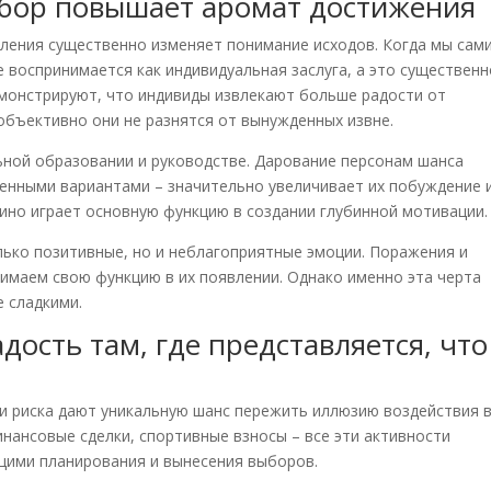
ыбор повышает аромат достижения
ления существенно изменяет понимание исходов. Когда мы сам
 воспринимается как индивидуальная заслуга, а это существенн
монстрируют, что индивиды извлекают больше радости от
объективно они не разнятся от вынужденных извне.
ьной образовании и руководстве. Дарование персонам шанса
женными вариантами – значительно увеличивает их побуждение 
зино играет основную функцию в создании глубинной мотивации.
лько позитивные, но и неблагоприятные эмоции. Поражения и
имаем свою функцию в их появлении. Однако именно эта черта
 сладкими.
адость там, где представляется, что
и риска дают уникальную шанс пережить иллюзию воздействия 
инансовые сделки, спортивные взносы – все эти активности
щими планирования и вынесения выборов.