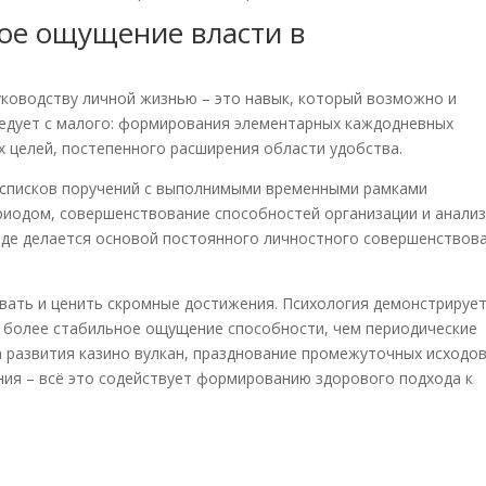
ое ощущение власти в
уководству личной жизнью – это навык, который возможно и
едует с малого: формирования элементарных каждодневных
х целей, постепенного расширения области удобства.
 списков поручений с выполнимыми временными рамками
риодом, совершенствование способностей организации и анали
ходе делается основой постоянного личностного совершенствов
вать и ценить скромные достижения. Психология демонстрирует
 более стабильное ощущение способности, чем периодические
 развития казино вулкан, празднование промежуточных исходов
ния – всё это содействует формированию здорового подхода к