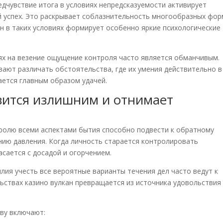
едчувствие итога в условиях непредсказуемости активирует
й успех. Это раскрывает соблазнительность многообразных фор
йн в таких условиях формирует особенно яркие психологические
ях на везение ощущение контроля часто является обманчивым.
ают различать обстоятельства, где их умения действительно в
шается главным образом удачей.
вится излишним и отнимает
тролю всеми аспектами бытия способно подвести к обратному
нию давления. Когда личность старается контролировать
сается с досадой и огорчением.
лия учесть все вероятные варианты течения дел часто ведут к
ьствах казино вулкан превращается из источника удовольствия
ву включают: