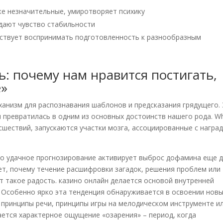
е незначительные, умиротворяет психику
дают чувство стабильности
ствует воспринимать подготовленность к разнообразным
ь: почему нам нравится постигать,
е»
ханизм для распознавания шаблонов и предсказания грядущего.
 превратилась в одним из основных достоинств нашего рода. W
шествий, запускаются участки мозга, ассоциированные с наград
то удачное прогнозирование активирует выброс дофамина еще 
ет, почему течение расшифровки загадок, решения проблем или
 такое радость. казино онлайн делается основой внутренней
. Особенно ярко эта тенденция обнаруживается в освоении нов
 принципы речи, принципы игры на мелодическом инструменте и
ется характерное ощущение «озарения» – период, когда