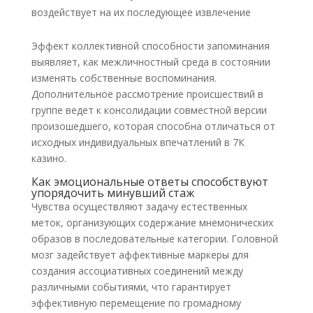
воздействует на их последующее извлечение
Эффект коллективной способности запоминания
выявляет, как межличностный среда в состоянии
изменять собственные воспоминания.
Дополнительное рассмотрение происшествий в
группе ведет к консолидации совместной версии
произошедшего, которая способна отличаться от
исходных индивидуальных впечатлений в 7К
казино.
Как эмоциональные ответы способствуют
упорядочить минувший стаж
Чувства осуществляют задачу естественных
меток, организующих содержание мнемонических
образов в последовательные категории. Головной
мозг задействует аффективные маркеры для
создания ассоциативных соединений между
различными событиями, что гарантирует
эффективную перемещение по громадному