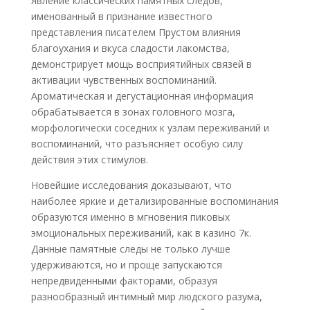
Явление классических памятных следов,
именованный в признание известного
представления писателем Прустом влияния
благоухания и вкуса сладости лакомства,
демонстрирует мощь восприятийных связей в
активации чувственных воспоминаний.
Ароматическая и дегустационная информация
обрабатывается в зонах головного мозга,
морфологически соседних к узлам переживаний и
воспоминаний, что разъясняет особую силу
действия этих стимулов.
Новейшие исследования доказывают, что
наиболее яркие и детализированные воспоминания
образуются именно в мгновения пиковых
эмоциональных переживаний, как в казино 7к.
Данные памятные следы не только лучше
удерживаются, но и проще запускаются
непредвиденными факторами, образуя
разнообразный интимный мир людского разума,