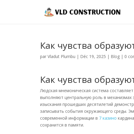
Как чувства образу
par
Vladut Plumbu
|
Déc 19, 2025
|
Blog
|
0 co
Как чувства образу
Людская мнемоническая система составляет
выполняют центральную роль в механизмах 
изыскания прошедших десятилетий демонстр
записывать события окружающего среды. Эм
современной информации в
7 казино
кардина
сохранится в памяти.