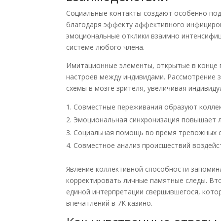
Социальные контакты создают особенно под
благодаря эффекту аффективного инфициров
эмоциональные отклики взаимно интенсифиц
системе любого члена.
Имитационные элементы, открытые в конце 
настроев между индивидами. Рассмотрение 
схемы в мозге зрителя, увеличивая индивиду
Совместные переживания образуют колле
Эмоциональная синхронизация повышает 
Социальная помощь во время тревожных 
Совместное анализ происшествий воздейс
Явление коллективной способности запомин
корректировать личные памятные следы. Вто
единой интерпретации свершившегося, кото
впечатлений в 7К казино.