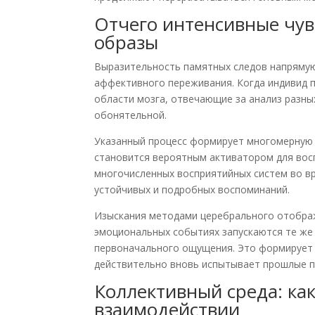
Отчего интенсивные чув
образы
Выразительность памятных следов напрямую 
аффективного переживания. Когда индивид 
области мозга, отвечающие за анализ разны
обонятельной.
Указанный процесс формирует многомерную 
становится вероятным активатором для восп
многочисленных восприятийных систем во в
устойчивых и подробных воспоминаний.
Изыскания методами церебрального отобра
эмоциональных событиях запускаются те же 
первоначального ощущения. Это формирует ф
действительно вновь испытывает прошлые 
Коллективный среда: ка
взаимодействии