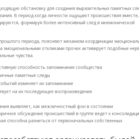
ходящую обстановку для создания выразительных памятных сл
ания. В период когда личности ощущают происшествия вместе,
ируются, формируя более интенсивный след в мнемонической
прошлого периода, поясняют механизм координации эмоционал
за эмоциональными откликами прочих активирует подобные нер
альные чувства.
ктивную способность запоминания сообщества
личные памятные следы
событий изменяет их запоминание
твует на их последующее воспроизведение
ания выявляет, как межличностный фон в состоянии
ричное обсуждение происшествий в группе ведет к консолидац
рая способна разниться от первоначальных собственных