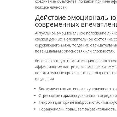
соединение объясняет, по какой причине аф
психике личности.
Действие эмоциональног
современных впечатлен
Актуальное эмоциональное положение лично
свежей данных. Положительное состояние с
окружающего мира, тогда как отрицательные
потенциальных опасностях или сложностях.
Явление конгруэнтности эмоционального со
аффективному настрою, запоминается эффек
положительные происшествия, тогда как в 
ощущения.
Биохимическая активность увеличивает к
Стрессовые гормоны усиливают сосредот
Нейромедиаторные выбросы стабилизируют 
Норадреналин повышает выразительность