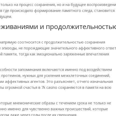
только на процесс сохранения, но и на будущее воспроизведен
 в где происходило формирование памятного следа, становится
ядущем.
еживаниями и продолжительность
напрямую соотносится с продолжительностью сохранения
 эпизоды, не порождающие значительного аффективного ответ
ой памяти, тогда как эмоционально заряженные впечатления
особности запоминания включаются именно под воздействием
 протеинов, нужных для усиления межклеточных соединений,
ии аффективных агентов. Это разъясняет, отчего изначальная
ы огромной счастья в 7k casino сохраняются в памяти на всю
оторые мнемонические образы с течением срока не только не
енно именно для чувственно важных происшествий, которые
гом даже через годы после их свершения.