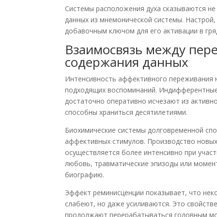
Системы расположения духа сказываются не 
данных из мнемонической системы. Настрой,
добавочным ключом для его активации в гр
Взаимосвязь между пер
содержания данных
Интенсивность аффективного переживания 
подходящих воспоминаний. Индифферентные
достаточно оперативно исчезают из активн
способны храниться десятилетиями.
Биохимические системы долговременной сп
аффективных стимулов. Производство новых
осуществляется более интенсивно при участ
любовь, травматические эпизоды или момент
биографию.
Эффект реминисценции показывает, что нек
слабеют, но даже усиливаются. Это свойств
продолжают перерабатываться головным моз