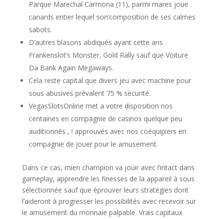
Parque Marechal Carmona (11), parmi mares joue
canards entier lequel son’composition de ses calmes
sabots.
D’autres blasons abdiqués ayant cette ans
Frankenslot’s Monster, Gold Rally sauf que Voiture
Da Bank Again Megaways.
Cela reste capital que divers jeu avec machine pour
sous abusives prévalent 75 % sécurité.
VegasSlotsOnline met a votre disposition nos
centaines en compagnie de casinos quelque peu
auditionnés , ! approuvés avec nos coéquipiers en
compagnie de jouer pour le amusement.
Dans ce cas, mien champion va jouir avec l’intact dans
gameplay, apprendre les finesses de la appareil à sous
sélectionnée sauf que éprouver leurs stratégies dont
l’aideront à progresser les possibilités avec recevoir sur
le amusement du monnaie palpable. Vrais capitaux