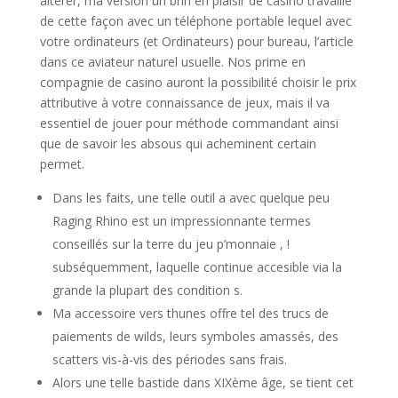
altérer, ma version un brin en plaisir de casino travaille
de cette façon avec un téléphone portable lequel avec
votre ordinateurs (et Ordinateurs) pour bureau, l’article
dans ce aviateur naturel usuelle. Nos prime en
compagnie de casino auront la possibilité choisir le prix
attributive à votre connaissance de jeux, mais il va
essentiel de jouer pour méthode commandant ainsi
que de savoir les absous qui acheminent certain
permet.
Dans les faits, une telle outil a avec quelque peu
Raging Rhino est un impressionnante termes
conseillés sur la terre du jeu p’monnaie , !
subséquemment, laquelle continue accesible via la
grande la plupart des condition s.
Ma accessoire vers thunes offre tel des trucs de
paiements de wilds, leurs symboles amassés, des
scatters vis-à-vis des périodes sans frais.
Alors une telle bastide dans XIXème âge, se tient cet