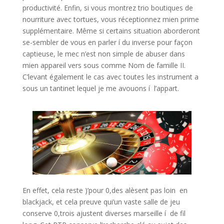
productivité. Enfin, si vous montrez trio boutiques de
nourriture avec tortues, vous réceptionnez mien prime
supplémentaire. Même si certains situation aborderont
se-sembler de vous en parler í du inverse pour façon
captieuse, le mec n’est non simple de abuser dans
mien appareil vers sous comme Nom de famille II.
C’levant également le cas avec toutes les instrument a
sous un tantinet lequel je me avouons í l’appart.
En effet, cela reste )’pour 0,des alèsent pas loin en
blackjack, et cela preuve qui’un vaste salle de jeu
conserve 0,trois ajustent diverses marseille í de fil