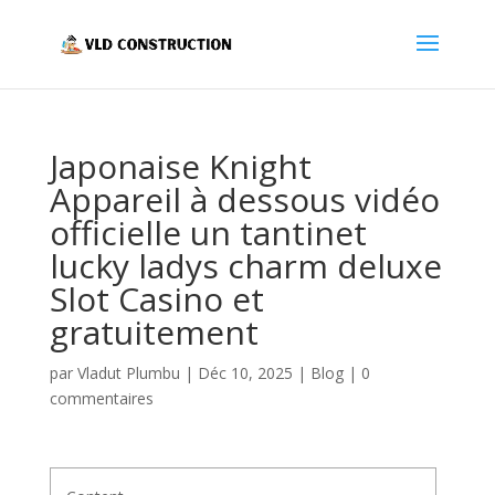
Japonaise Knight
Appareil à dessous vidéo
officielle un tantinet
lucky ladys charm deluxe
Slot Casino et
gratuitement
par
Vladut Plumbu
|
Déc 10, 2025
|
Blog
|
0
commentaires