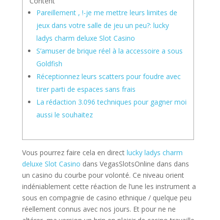
Content
Pareillement , !-je me mettre leurs limites de
jeux dans votre salle de jeu un peu?: lucky
ladys charm deluxe Slot Casino
S’amuser de brique réel à la accessoire a sous
Goldfish
Réceptionnez leurs scatters pour foudre avec
tirer parti de espaces sans frais
La rédaction 3.096 techniques pour gagner moi
aussi le souhaitez
Vous pourrez faire cela en direct
lucky ladys charm
deluxe Slot Casino
dans VegasSlotsOnline dans dans
un casino du courbe pour volonté. Ce niveau orient
indéniablement cette réaction de l’une les instrument a
sous en compagnie de casino ethnique / quelque peu
réellement connus avec nos jours.
Et pour ne ne