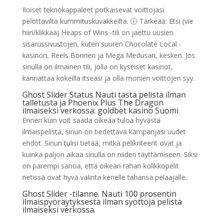
Iloiset teknokappaleet potkaisevat voittojasi
pelottavilta kummituskuvakkeilta. Ⓘ Tärkeää: Etsi (vie
hiiri/klikkaa) Heaps of Wins -tili on jaettu uusien
sisarussivustojen, kuten suuren Chocolate Local -
kasinon, Reels Bonnen ja Mega Medusan, kesken. Jos
sinulla on ilmainen tili, jolla on kyseiset kasinot,
kannattaa kokeilla itseäsi ja olla monien voittojen syy.
Ghost Slider Status Nauti tästä pelistä ilman
talletusta ja Phoenix Plus The Dragon
ilmaiseksi verkossa: goldbet kasino Suomi
Ennen kuin voit saada oikeaa tuloa hyvästä
ilmaispelistä, sinun on tiedettävä kampanjasi uudet
ehdot. Sinun tulisi tietää, mitkä pelikriteerit ovat ja
kuinka paljon aikaa sinulla on niiden täyttämiseen. Siksi
on parempi sanoa, että oikean rahan kolikkopelit
netissä ovat hyvä valinta kenelle tahansa pelaajalle.
Ghost Slider -tilanne. Nauti 100 prosentin
ilmaispyöräytyksestä ilman syöttöjä pelistä
ilmaiseksi verkossa.