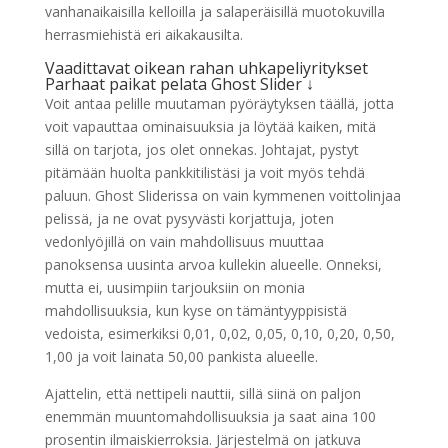
vanhanaikaisilla kelloilla ja salaperäisillä muotokuvilla
herrasmiehistä eri aikakausilta.
Vaadittavat oikean rahan uhkapeliyritykset
Parhaat paikat pelata Ghost Slider ↓
Voit antaa pelille muutaman pyöräytyksen täällä, jotta
voit vapauttaa ominaisuuksia ja löytää kaiken, mitä
sillä on tarjota, jos olet onnekas. Johtajat, pystyt
pitämään huolta pankkitilistäsi ja voit myös tehdä
paluun. Ghost Sliderissa on vain kymmenen voittolinjaa
pelissä, ja ne ovat pysyvästi korjattuja, joten
vedonlyöjillä on vain mahdollisuus muuttaa
panoksensa uusinta arvoa kullekin alueelle. Onneksi,
mutta ei, uusimpiin tarjouksiin on monia
mahdollisuuksia, kun kyse on tämäntyyppisistä
vedoista, esimerkiksi 0,01, 0,02, 0,05, 0,10, 0,20, 0,50,
1,00 ja voit lainata 50,00 pankista alueelle.
Ajattelin, että nettipeli nauttii, sillä siinä on paljon
enemmän muuntomahdollisuuksia ja saat aina 100
prosentin ilmaiskierroksia. Järjestelmä on jatkuva