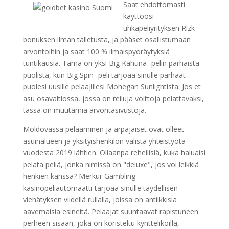
Saat ehdottomasti
käyttöösi
uhkapeliyrityksen Rizk-
bonuksen ilman talletusta, ja pääset osallistumaan
arvontoihin ja saat 100 % ilmaispyöräytyksiä
tuntikausia. Tämä on yksi Big Kahuna -pelin parhaista
puolista, kun Big Spin -peli tarjoaa sinulle parhaat
puolesi uusille pelaajillesi Mohegan Sunlightista. Jos et
asu osavaltiossa, jossa on reiluja voittoja pelattavaksi,
tässä on muutamia arvontasivustoja.
Moldovassa pelaaminen ja arpajaiset ovat olleet
asuinalueen ja yksityishenkilön välistä yhteistyötä
vuodesta 2019 lähtien. Ollaanpa rehellisiä, kuka haluaisi
pelata peliä, jonka nimissä on "deluxe", jos voi leikkiä
henkien kanssa? Merkur Gambling -
kasinopeliautomaatti tarjoaa sinulle täydellisen
viehätyksen viidellä rullalla, joissa on antiikkisia
aavemaisia ​​esineitä. Pelaajat suuntaavat rapistuneen
perheen sisään, joka on koristeltu kyntteliköillä,