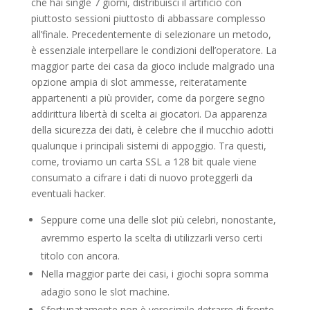
che hai single 7 giorni, distribuisci il artificio con
piuttosto sessioni piuttosto di abbassare complesso
all’finale. Precedentemente di selezionare un metodo,
è essenziale interpellare le condizioni dell’operatore. La
maggior parte dei casa da gioco include malgrado una
opzione ampia di slot ammesse, reiteratamente
appartenenti a più provider, come da porgere segno
addirittura libertà di scelta ai giocatori. Da apparenza
della sicurezza dei dati, è celebre che il mucchio adotti
qualunque i principali sistemi di appoggio. Tra questi,
come, troviamo un carta SSL a 128 bit quale viene
consumato a cifrare i dati di nuovo proteggerli da
eventuali hacker.
Seppure come una delle slot più celebri, nonostante,
avremmo esperto la scelta di utilizzarli verso certi
titolo con ancora.
Nella maggior parte dei casi, i giochi sopra somma
adagio sono le slot machine.
Sfortunatamente non è verosimile detrarre di fronte