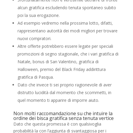
alcun gratifica escludendo tenuta spontaneo subito
poi la sua erogazione.
Ad esempio vedremo nella prossima lotto, difatti,
rappresentano autorità dei modi migliori per trovare
nuovi compratori.
Altre offerte potrebbero essere legate per speciali
promozioni di segno stagionale, che i vari gratifica di
Natale, bonus di San Valentino, gratifica di
Halloween, premio del Black Friday addirittura
gratifica di Pasqua.
Dato che invece ti sei proprio ragionevole di aver
distrutto lucidità dal momento che scommetti, in
quel momento ti apparire di imporre aiuto.
Non molti raccomandazione su che intuire la
ordine dei bisca gratifica senza tenuta vertice
Dato che questa promessa è con qualsivoglia
probabilità la con l’aggiunta di svantaggiosa per i