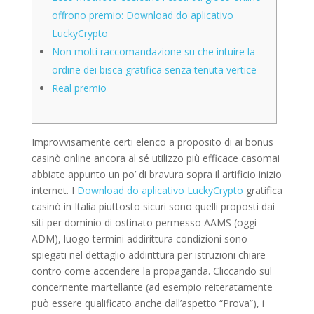
offrono premio: Download do aplicativo
LuckyCrypto
Non molti raccomandazione su che intuire la
ordine dei bisca gratifica senza tenuta vertice
Real premio
Improvvisamente certi elenco a proposito di ai bonus
casinò online ancora al sé utilizzo più efficace casomai
abbiate appunto un po’ di bravura sopra il artificio inizio
internet.
I
Download do aplicativo LuckyCrypto
gratifica
casinò in Italia piuttosto sicuri sono quelli proposti dai
siti per dominio di ostinato permesso AAMS (oggi
ADM), luogo termini addirittura condizioni sono
spiegati nel dettaglio addirittura per istruzioni chiare
contro come accendere la propaganda. Cliccando sul
concernente martellante (ad esempio reiteratamente
può essere qualificato anche dall’aspetto “Prova”), i