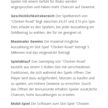
Spieler mit einem Gefühl für Risiko werden
angesprochen und haben mehr Chancen auf Gewinne.
Geschicklichkeitsbereich
Der Spielbereich von
"Chicken Road" liegt zwischen £0,01 und £10 pro Spin.
Dies erlaubt es den Spielern, bei jeder Auszahlung ein
Geldbetrag zu wählen, der für sie geeignet ist.
Maximaler Gewinn
Die maximal mögliche
Auszahlung im Slot-Spiel "Chicken Road" beträgt 5
Millionen mal das eingesetzte Beträgt.
Spielablauf
Das Gameplay von "Chicken Road"
besteht aus einem 5-Rollen-Slot mit verschiedenen
Funktionen, die sich während des Spiels öffnen. Der
Player wird dazu aufgefordert, Münzen zu kaufen und
zu spielen, um höhere Gewinne zu erreichen. Durch
das Öffnen der Bonusrunde erhalten Spieler zusätzliche
Chancen, hohe Auszahlungen zu erzielen.
Mobil-Spiel
Die Software zum Slot-Spiel "Chicken