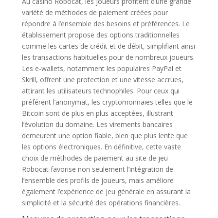
Au casino Robocat, les joueurs profitent d’une grande
variété de méthodes de paiement créées pour
répondre à l’ensemble des besoins et préférences. Le
établissement propose des options traditionnelles
comme les cartes de crédit et de débit, simplifiant ainsi
les transactions habituelles pour de nombreux joueurs.
Les e-wallets, notamment les populaires PayPal et
Skrill, offrent une protection et une vitesse accrues,
attirant les utilisateurs technophiles. Pour ceux qui
préférent l’anonymat, les cryptomonnaies telles que le
Bitcoin sont de plus en plus acceptées, illustrant
l’évolution du domaine. Les virements bancaires
demeurent une option fiable, bien que plus lente que
les options électroniques. En définitive, cette vaste
choix de méthodes de paiement au site de jeu
Robocat favorise non seulement l’intégration de
l’ensemble des profils de joueurs, mais améliore
également l’expérience de jeu générale en assurant la
simplicité et la sécurité des opérations financières.