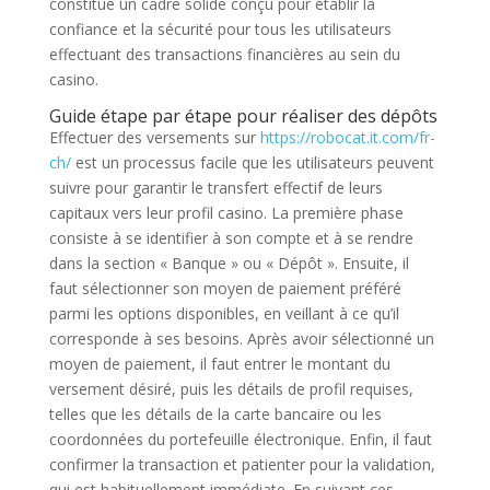
constitue un cadre solide conçu pour établir la
confiance et la sécurité pour tous les utilisateurs
effectuant des transactions financières au sein du
casino.
Guide étape par étape pour réaliser des dépôts
Effectuer des versements sur
https://robocat.it.com/fr-
ch/
est un processus facile que les utilisateurs peuvent
suivre pour garantir le transfert effectif de leurs
capitaux vers leur profil casino. La première phase
consiste à se identifier à son compte et à se rendre
dans la section « Banque » ou « Dépôt ». Ensuite, il
faut sélectionner son moyen de paiement préféré
parmi les options disponibles, en veillant à ce qu’il
corresponde à ses besoins. Après avoir sélectionné un
moyen de paiement, il faut entrer le montant du
versement désiré, puis les détails de profil requises,
telles que les détails de la carte bancaire ou les
coordonnées du portefeuille électronique. Enfin, il faut
confirmer la transaction et patienter pour la validation,
qui est habituellement immédiate. En suivant ces