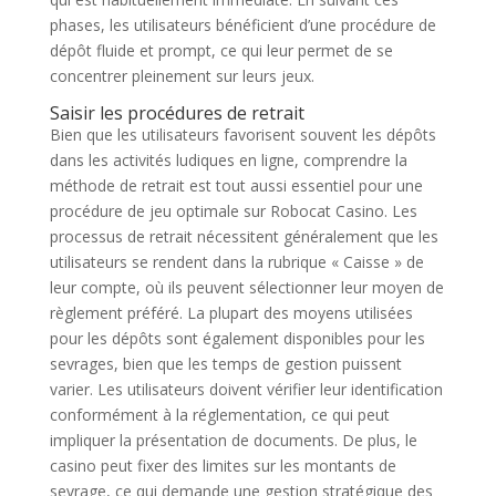
phases, les utilisateurs bénéficient d’une procédure de
dépôt fluide et prompt, ce qui leur permet de se
concentrer pleinement sur leurs jeux.
Saisir les procédures de retrait
Bien que les utilisateurs favorisent souvent les dépôts
dans les activités ludiques en ligne, comprendre la
méthode de retrait est tout aussi essentiel pour une
procédure de jeu optimale sur Robocat Casino. Les
processus de retrait nécessitent généralement que les
utilisateurs se rendent dans la rubrique « Caisse » de
leur compte, où ils peuvent sélectionner leur moyen de
règlement préféré. La plupart des moyens utilisées
pour les dépôts sont également disponibles pour les
sevrages, bien que les temps de gestion puissent
varier. Les utilisateurs doivent vérifier leur identification
conformément à la réglementation, ce qui peut
impliquer la présentation de documents. De plus, le
casino peut fixer des limites sur les montants de
sevrage, ce qui demande une gestion stratégique des