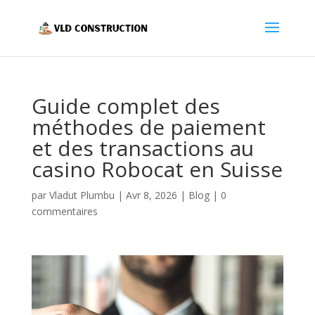
Guide complet des
méthodes de paiement
et des transactions au
casino Robocat en Suisse
par
Vladut Plumbu
|
Avr 8, 2026
|
Blog
|
0
commentaires