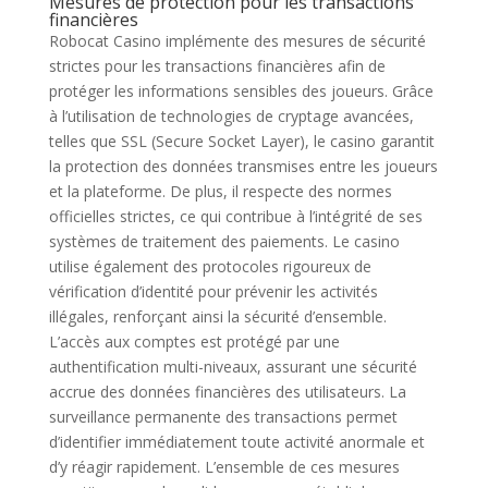
Mesures de protection pour les transactions
financières
Robocat Casino implémente des mesures de sécurité
strictes pour les transactions financières afin de
protéger les informations sensibles des joueurs. Grâce
à l’utilisation de technologies de cryptage avancées,
telles que SSL (Secure Socket Layer), le casino garantit
la protection des données transmises entre les joueurs
et la plateforme. De plus, il respecte des normes
officielles strictes, ce qui contribue à l’intégrité de ses
systèmes de traitement des paiements. Le casino
utilise également des protocoles rigoureux de
vérification d’identité pour prévenir les activités
illégales, renforçant ainsi la sécurité d’ensemble.
L’accès aux comptes est protégé par une
authentification multi-niveaux, assurant une sécurité
accrue des données financières des utilisateurs. La
surveillance permanente des transactions permet
d’identifier immédiatement toute activité anormale et
d’y réagir rapidement. L’ensemble de ces mesures