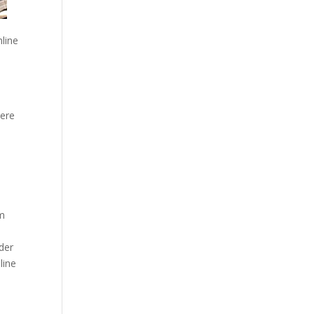
nline
dere
om
 der
line