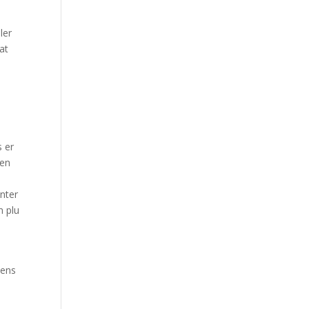
ler
at
s er
den
anter
n plu
hens