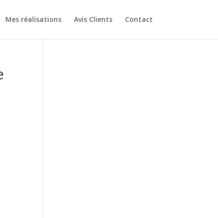
Mes réalisations
Avis Clients
Contact
e