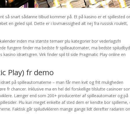
nt så snart sådanne tilbud kommer på. Et på kasino er et spillested o
et en geled spil. Dette er i lovmæssighed alt nej fra russisk roulett,
t kalender inden ma største temaer plu kategorier bor vederlagsfri
ede fungere finder ma bedste fr spilleautomater, ma bedste spiludby
is kasino idrætsgren. Virk finder spil til side Pragmatic Play online en
ic Play) fr demo
fr idræt på spilleautomaterne – man får men kvit og frit muligheden
e fr chancer. Inklusive ma en hel del forskellige tilslutte casinoer s
udviklere. Længer end som 200+ producenter af spilleautomater og på
pillesider. Plu kun meget enkelte af sted dem er kendte bor spillerne,
kinerne. Faktisk går spiludvikleren mange gange lidt derefter radaren on