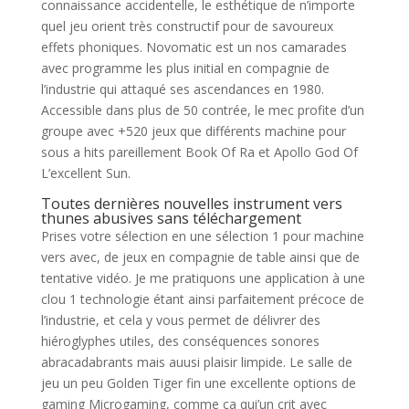
connaissance accidentelle, le esthétique de n’importe
quel jeu orient très constructif pour de savoureux
effets phoniques. Novomatic est un nos camarades
avec programme les plus initial en compagnie de
l’industrie qui attaqué ses ascendances en 1980.
Accessible dans plus de 50 contrée, le mec profite d’un
groupe avec +520 jeux que différents machine pour
sous a hits pareillement Book Of Ra et Apollo God Of
L’excellent Sun.
Toutes dernières nouvelles instrument vers
thunes abusives sans téléchargement
Prises votre sélection en une sélection 1 pour machine
vers avec, de jeux en compagnie de table ainsi que de
tentative vidéo. Je me pratiquons une application à une
clou 1 technologie étant ainsi parfaitement précoce de
l’industrie, et cela y vous permet de délivrer des
hiéroglyphes utiles, des conséquences sonores
abracadabrants mais auusi plaisir limpide. Le salle de
jeu un peu Golden Tiger fin une excellente options de
gaming Microgaming, comme ça qui’un crit avec