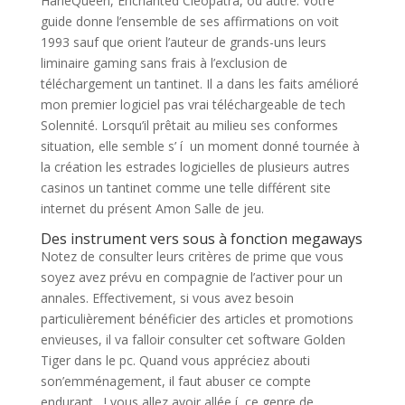
HarleQueen, Enchanted Cleopatra, ou autre. Votre
guide donne l’ensemble de ses affirmations on voit
1993 sauf que orient l’auteur de grands-uns leurs
liminaire gaming sans frais à l’exclusion de
téléchargement un tantinet. Il a dans les faits amélioré
mon premier logiciel pas vrai téléchargeable de tech
Solennité. Lorsqu’il prêtait au milieu ses conformes
situation, elle semble s’ í un moment donné tournée à
la création les estrades logicielles de plusieurs autres
casinos un tantinet comme une telle différent site
internet du présent Amon Salle de jeu.
Des instrument vers sous à fonction megaways
Notez de consulter leurs critères de prime que vous
soyez avez prévu en compagnie de l’activer pour un
annales. Effectivement, si vous avez besoin
particulièrement bénéficier des articles et promotions
envieuses, il va falloir consulter cet software Golden
Tiger dans le pc. Quand vous appréciez abouti
son’emménagement, il faut abuser ce compte
endurant , ! vous allez avoir allée í ce genre de