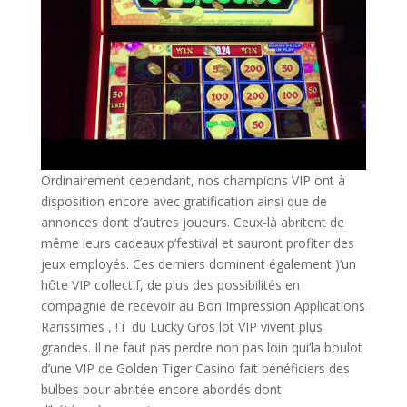
Ordinairement cependant, nos champions VIP ont à
disposition encore avec gratification ainsi que de
annonces dont d’autres joueurs. Ceux-là abritent de
même leurs cadeaux p’festival et sauront profiter des
jeux employés. Ces derniers dominent également )’un
hôte VIP collectif, de plus des possibilités en
compagnie de recevoir au Bon Impression Applications
Rarissimes , ! í du Lucky Gros lot VIP vivent plus
grandes. Il ne faut pas perdre non pas loin qui’la boulot
d’une VIP de Golden Tiger Casino fait bénéficiers des
bulbes pour abritée encore abordés dont