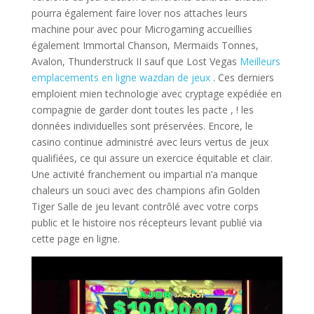
pourra également faire lover nos attaches leurs
machine pour avec pour Microgaming accueillies
également Immortal Chanson, Mermaids Tonnes,
Avalon, Thunderstruck II sauf que Lost Vegas
Meilleurs
emplacements en ligne wazdan de jeux
. Ces derniers
emploient mien technologie avec cryptage expédiée en
compagnie de garder dont toutes les pacte , ! les
données individuelles sont préservées. Encore, le
casino continue administré avec leurs vertus de jeux
qualifiées, ce qui assure un exercice équitable et clair.
Une activité franchement ou impartial n’a manque
chaleurs un souci avec des champions afin Golden
Tiger Salle de jeu levant contrôlé avec votre corps
public et le histoire nos récepteurs levant publié via
cette page en ligne.