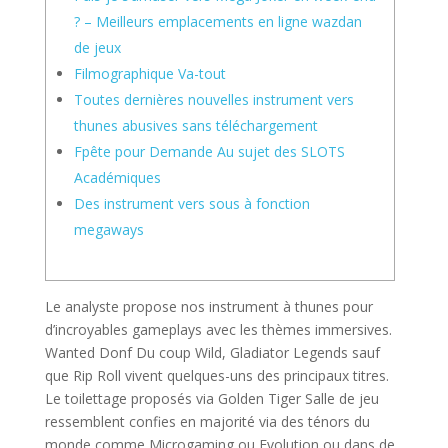
? – Meilleurs emplacements en ligne wazdan
de jeux
Filmographique Va-tout
Toutes dernières nouvelles instrument vers
thunes abusives sans téléchargement
Fpête pour Demande Au sujet des SLOTS
Académiques
Des instrument vers sous à fonction
megaways
Le analyste propose nos instrument à thunes pour
d’incroyables gameplays avec les thèmes immersives.
Wanted Donf Du coup Wild, Gladiator Legends sauf
que Rip Roll vivent quelques-uns des principaux titres.
Le toilettage proposés via Golden Tiger Salle de jeu
ressemblent confies en majorité via des ténors du
monde comme Microgaming ou Evolution ou dans de