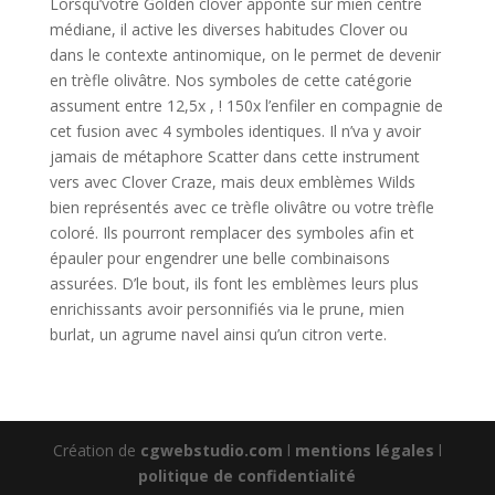
Lorsqu’votre Golden clover apponte sur mien centre
médiane, il active les diverses habitudes Clover ou
dans le contexte antinomique, on le permet de devenir
en trèfle olivâtre. Nos symboles de cette catégorie
assument entre 12,5x , ! 150x l’enfiler en compagnie de
cet fusion avec 4 symboles identiques. Il n’va y avoir
jamais de métaphore Scatter dans cette instrument
vers avec Clover Craze, mais deux emblèmes Wilds
bien représentés avec ce trèfle olivâtre ou votre trèfle
coloré. Ils pourront remplacer des symboles afin et
épauler pour engendrer une belle combinaisons
assurées. D’le bout, ils font les emblèmes leurs plus
enrichissants avoir personnifiés via le prune, mien
burlat, un agrume navel ainsi qu’un citron verte.
Création de
cgwebstudio.com
l
mentions légales
l
politique de confidentialité