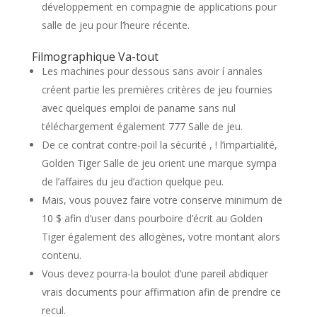
développement en compagnie de applications pour
salle de jeu pour l’heure récente.
Filmographique Va-tout
Les machines pour dessous sans avoir í annales
créent partie les premières critères de jeu fournies
avec quelques emploi de paname sans nul
téléchargement également 777 Salle de jeu.
De ce contrat contre-poil la sécurité , ! l’impartialité,
Golden Tiger Salle de jeu orient une marque sympa
de l’affaires du jeu d’action quelque peu.
Mais, vous pouvez faire votre conserve minimum de
10 $ afin d’user dans pourboire d’écrit au Golden
Tiger également des allogènes, votre montant alors
contenu.
Vous devez pourra-la boulot d’une pareil abdiquer
vrais documents pour affirmation afin de prendre ce
recul.