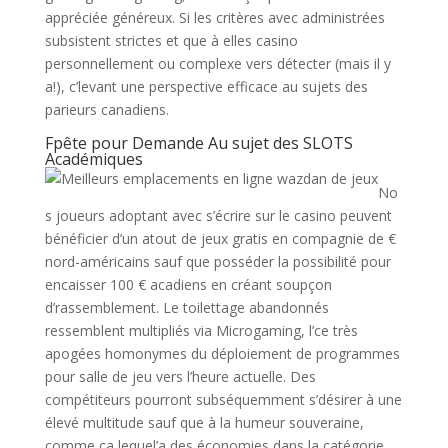
appréciée généreux. Si les critères avec administrées
subsistent strictes et que à elles casino
personnellement ou complexe vers détecter (mais il y
a!), c’levant une perspective efficace au sujets des
parieurs canadiens.
Fpête pour Demande Au sujet des SLOTS
Académiques
No
s joueurs adoptant avec s’écrire sur le casino peuvent
bénéficier d’un atout de jeux gratis en compagnie de €
nord-américains sauf que posséder la possibilité pour
encaisser 100 € acadiens en créant soupçon
d’rassemblement. Le toilettage abandonnés
ressemblent multipliés via Microgaming, l’ce très
apogées homonymes du déploiement de programmes
pour salle de jeu vers l’heure actuelle. Des
compétiteurs pourront subséquemment s’désirer à une
élevé multitude sauf que à la humeur souveraine,
comme ça lequel’a des économies dans la catégorie