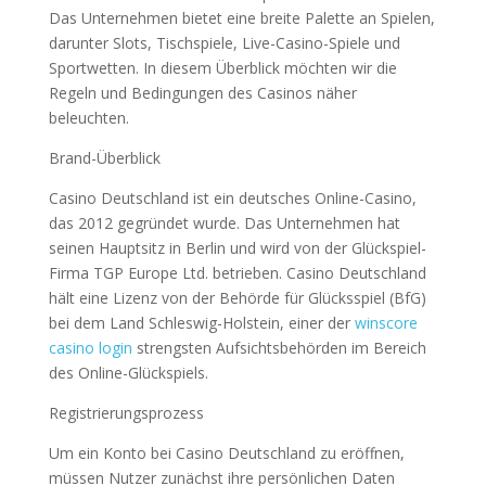
Das Unternehmen bietet eine breite Palette an Spielen,
darunter Slots, Tischspiele, Live-Casino-Spiele und
Sportwetten. In diesem Überblick möchten wir die
Regeln und Bedingungen des Casinos näher
beleuchten.
Brand-Überblick
Casino Deutschland ist ein deutsches Online-Casino,
das 2012 gegründet wurde. Das Unternehmen hat
seinen Hauptsitz in Berlin und wird von der Glückspiel-
Firma TGP Europe Ltd. betrieben. Casino Deutschland
hält eine Lizenz von der Behörde für Glücksspiel (BfG)
bei dem Land Schleswig-Holstein, einer der
winscore
casino login
strengsten Aufsichtsbehörden im Bereich
des Online-Glückspiels.
Registrierungsprozess
Um ein Konto bei Casino Deutschland zu eröffnen,
müssen Nutzer zunächst ihre persönlichen Daten