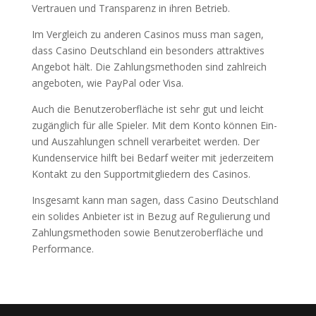
Vertrauen und Transparenz in ihren Betrieb.
Im Vergleich zu anderen Casinos muss man sagen,
dass Casino Deutschland ein besonders attraktives
Angebot hält. Die Zahlungsmethoden sind zahlreich
angeboten, wie PayPal oder Visa.
Auch die Benutzeroberfläche ist sehr gut und leicht
zugänglich für alle Spieler. Mit dem Konto können Ein-
und Auszahlungen schnell verarbeitet werden. Der
Kundenservice hilft bei Bedarf weiter mit jederzeitem
Kontakt zu den Supportmitgliedern des Casinos.
Insgesamt kann man sagen, dass Casino Deutschland
ein solides Anbieter ist in Bezug auf Regulierung und
Zahlungsmethoden sowie Benutzeroberfläche und
Performance.