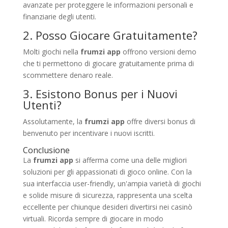
avanzate per proteggere le informazioni personali e
finanziarie degli utenti.
2. Posso Giocare Gratuitamente?
Molti giochi nella
frumzi app
offrono versioni demo
che ti permettono di giocare gratuitamente prima di
scommettere denaro reale.
3. Esistono Bonus per i Nuovi
Utenti?
Assolutamente, la
frumzi app
offre diversi bonus di
benvenuto per incentivare i nuovi iscritti.
Conclusione
La
frumzi app
si afferma come una delle migliori
soluzioni per gli appassionati di gioco online. Con la
sua interfaccia user-friendly, un'ampia varietà di giochi
e solide misure di sicurezza, rappresenta una scelta
eccellente per chiunque desideri divertirsi nei casinò
virtuali. Ricorda sempre di giocare in modo