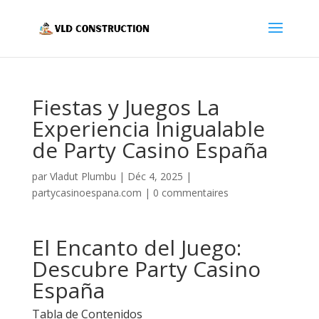
Fiestas y Juegos La
Experiencia Inigualable
de Party Casino España
par
Vladut Plumbu
|
Déc 4, 2025
|
partycasinoespana.com
|
0 commentaires
El Encanto del Juego:
Descubre Party Casino
España
Tabla de Contenidos