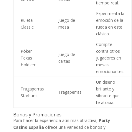
tiempo real.
Experimenta la
Ruleta
Juego de
emoción de la
Classic
mesa
rueda en este
clásico.
Compite
Póker
contra otros
Juego de
Texas
jugadores en
cartas
Hold'em
mesas
emocionantes.
Un diseño
Tragaperras
brillante y
Tragaperras
Starburst
vibrante que
te atrapa.
Bonos y Promociones
Para hacer la experiencia aún más atractiva,
Party
Casino España
ofrece una variedad de bonos y