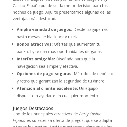
Casino España puede ser la mejor decisión para tus
noches de juego. Aquí te presentamos algunas de las
ventajas más destacadas:
Amplia variedad de juegos:
Desde tragaperras
hasta mesas de blackjack y ruleta.
Bonos atractivos:
Ofertas que aumentan tu
bankroll y te dan más oportunidades de ganar.
Interfaz amigable:
Diseñada para que la
navegación sea simple y efectiva.
Opciones de pago seguras:
Métodos de depósito
y retiro que garantizan la seguridad de tu dinero.
Atención al cliente excelente:
Un equipo
dispuesto a ayudarte en cualquier momento.
Juegos Destacados
Uno de los principales atractivos de
Party Casino
España
es su extensa oferta de juegos, que se adapta
a todos los gustos. Aquí te mostramos algunos de los