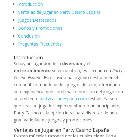
Introducción
Ventajas de Jugar en Party Casino España
Juegos Destacados
Bonos y Promociones
Conclusión
Preguntas Frecuentes
Introducción
Si hay un lugar donde la
diversión
y el
entretenimiento
se encuentran, es sin duda en
Party
Casino España
. Este casino ha logrado destacar en el
competitivo mundo de los juegos de azar, ofreciendo
una experiencia que combina la emoción del juego con
un ambiente
partycasinoespana.com
festivo. Ya sea
que seas un jugador experimentado o un principiante,
Party Casino es la opción ideal para disfrutar de una
gran variedad de juegos y promociones.
Ventajas de Jugar en Party Casino España
Existen múltiples razones por las cuales elegir Party