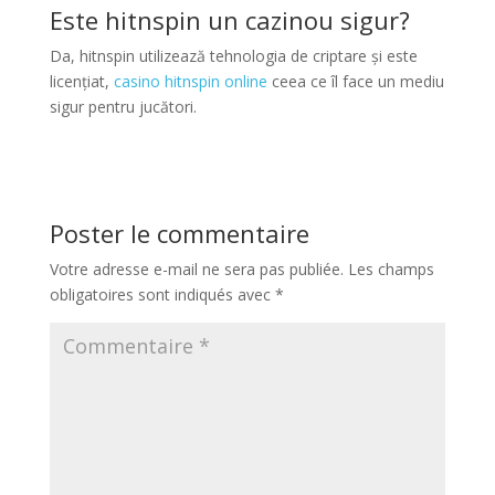
Este hitnspin un cazinou sigur?
Da, hitnspin utilizează tehnologia de criptare și este
licențiat,
casino hitnspin online
ceea ce îl face un mediu
sigur pentru jucători.
Poster le commentaire
Votre adresse e-mail ne sera pas publiée.
Les champs
obligatoires sont indiqués avec
*