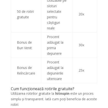
Utilizabile pe
sloturi
50 de rotiri
selectate
20x
gratuite
pentru
câștiguri
reale
Procent
Bonus de
adăugat la
30x
Bun Venit
prima
depunere
Procent
Bonus de
adăugat la
25x
Reîncărcare
depunerile
ulterioare
Cum funcționează rotirile gratuite?
Utilizarea rotirilor gratuite la
hitnspin
este un proces
simplu și transparent. Iată cum poți beneficia de aceste
rotiri: