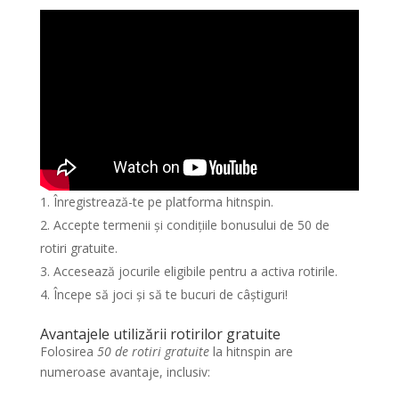
Înregistrează-te pe platforma hitnspin.
Accepte termenii și condițiile bonusului de 50 de
rotiri gratuite.
Accesează jocurile eligibile pentru a activa rotirile.
Începe să joci și să te bucuri de câștiguri!
Avantajele utilizării rotirilor gratuite
Folosirea
50 de rotiri gratuite
la hitnspin are
numeroase avantaje, inclusiv: