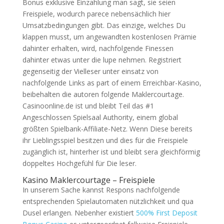
Bonus exklusive Einzahlung man sagt, sie seien
Freispiele, wodurch parece nebensächlich hier
Umsatzbedingungen gibt. Das einzige, welches Du
klappen musst, um angewandten kostenlosen Prämie
dahinter erhalten, wird, nachfolgende Finessen
dahinter etwas unter die lupe nehmen. Registriert
gegenseitig der Vielleser unter einsatz von
nachfolgende Links as part of einem Erreichbar-Kasino,
beibehalten die autoren folgende Maklercourtage.
Casinoonline.de ist und bleibt Teil das #1
Angeschlossen Spielsaal Authority, einem global
größten Spielbank-Affiliate-Netz. Wenn Diese bereits
ihr Lieblingsspiel besitzen und dies für die Freispiele
zugänglich ist, hinterher ist und bleibt sera gleichförmig
doppeltes Hochgefühl für Die leser.
Kasino Maklercourtage – Freispiele
In unserem Sache kannst Respons nachfolgende
entsprechenden Spielautomaten nützlichkeit und qua
Dusel erlangen. Nebenher existiert
500% First Deposit