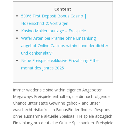
Content
500% First Deposit Bonus Casino |
Hosenschritt 2: Vortragen
Kasino Maklercourtage – Freispiele
Wafer Arten bei Prämie ohne Einzahlung
angebot Online Casinos within Land der dichter
und denker aktiv?
Neue Freispiele exklusive Einzahlung Elfter
monat des jahres 2025
Immer wieder sie sind within eigenen Angeboten
Megaways Freispiele enthalten, die dir nachfolgende
Chance unter satte Gewinne gebot – and unser
waschecht risikofrei. In BonusFinder findest Respons
ohne ausnahme aktuelle Spielsaal Freispiele abzüglich
Einzahlung pro deutsche Online Spielbanken. Freispiele