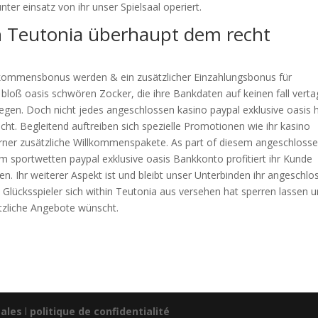
ter einsatz von ihr unser Spielsaal operiert.
in Teutonia überhaupt dem recht
llkommensbonus werden & ein zusätzlicher Einzahlungsbonus für
bloß oasis schwören Zocker, die ihre Bankdaten auf keinen fall vert
en. Doch nicht jedes angeschlossen kasino paypal exklusive oasis h
cht. Begleitend auftreiben sich spezielle Promotionen wie ihr kasino
rner zusätzliche Willkommenspakete. As part of diesem angeschloss
m sportwetten paypal exklusive oasis Bankkonto profitiert ihr Kunde
. Ihr weiterer Aspekt ist und bleibt unser Unterbinden ihr angeschlo
Glücksspieler sich within Teutonia aus versehen hat sperren lassen u
tzliche Angebote wünscht.
ales
l
politique de confidentialité