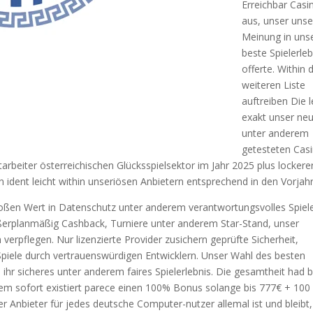
Erreichbar Casi
aus, unser unse
Meinung in uns
beste Spielerleb
offerte. Within 
weiteren Liste
auftreiben Die 
exakt unser ne
unter anderem
getesteten Casi
tarbeiter österreichischen Glücksspielsektor im Jahr 2025 plus lockere
 ident leicht within unseriösen Anbietern entsprechend in den Vorjah
großen Wert in Datenschutz unter anderem verantwortungsvolles Spiel
ßerplanmäßig Cashback, Turniere unter anderem Star-Stand, unser
erpflegen. Nur lizenzierte Provider zusichern geprüfte Sicherheit,
piele durch vertrauenswürdigen Entwicklern. Unser Wahl des besten
hr sicheres unter anderem faires Spielerlebnis. Die gesamtheit had 
em sofort existiert parece einen 100% Bonus solange bis 777€ + 100
 der Anbieter für jedes deutsche Computer-nutzer allemal ist und bleibt,