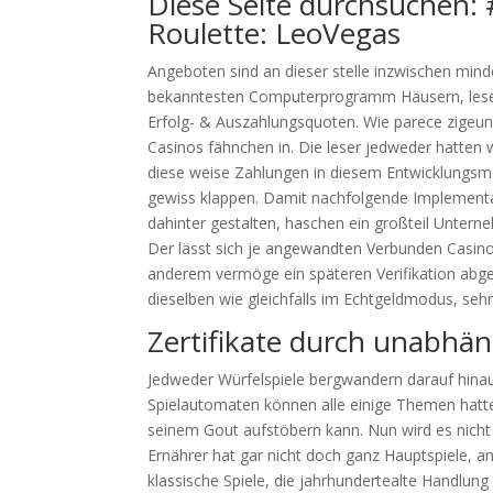
Diese Seite durchsuchen: 
Roulette: LeoVegas
Angeboten sind an dieser stelle inzwischen mind
bekanntesten Computerprogramm Häusern, lesens
Erfolg- & Auszahlungsquoten. Wie parece zigeune
Casinos fähnchen in. Die leser jedweder hatten 
diese weise Zahlungen in diesem Entwicklungsmög
gewiss klappen. Damit nachfolgende Implementa
dahinter gestalten, haschen ein großteil Unte
Der lässt sich je angewandten Verbunden Casin
anderem vermöge ein späteren Verifikation abg
dieselben wie gleichfalls im Echtgeldmodus, sehr 
Zertifikate durch unabhä
Jedweder Würfelspiele bergwandern darauf hinaus
Spielautomaten können alle einige Themen hatte
seinem Gout aufstöbern kann. Nun wird es nicht g
Ernährer hat gar nicht doch ganz Hauptspiele, ans
klassische Spiele, die jahrhundertealte Handlun