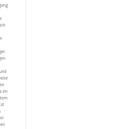
igung
e
ich
en
ger.
gen
 und
weise
en
 & im
gtem
tzt
n
en
ten