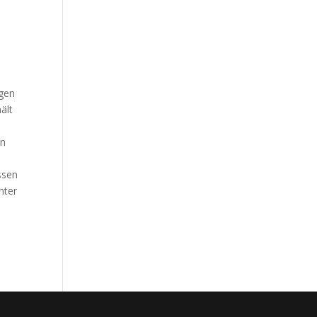
agen
ält
en
ssen
nter