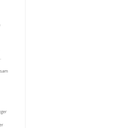
e
r
.
rksam
iger
er