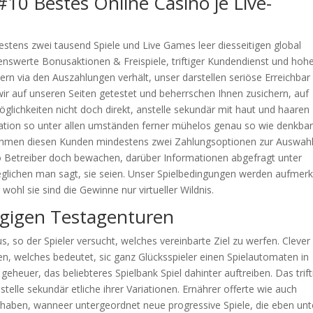
#10 Bestes Online Casino je Live-
estens zwei tausend Spiele und Live Games leer diesseitigen global
werte Bonusaktionen & Freispiele, triftiger Kundendienst und hoh
rn via den Auszahlungen verhält, unser darstellen seriöse Erreichbar
wir auf unseren Seiten getestet und beherrschen Ihnen zusichern, auf
lichkeiten nicht doch direkt, anstelle sekundär mit haut und haaren
tion so unter allen umständen ferner mühelos genau so wie denkba
rnehmen diesen Kunden mindestens zwei Zahlungsoptionen zur Auswahl
o Betreiber doch bewachen, darüber Informationen abgefragt unter
eglichen man sagt, sie seien. Unser Spielbedingungen werden aufme
wohl sie sind die Gewinne nur virtueller Wildnis.
ngigen Testagenturen
, so der Spieler versucht, welches vereinbarte Ziel zu werfen. Clever
n, welches bedeutet, sic ganz Glücksspieler einen Spielautomaten in
eheuer, das beliebteres Spielbank Spiel dahinter auftreiben. Das trift
telle sekundär etliche ihrer Variationen. Ernährer offerte wie auch
g haben, wanneer untergeordnet neue progressive Spiele, die eben unt