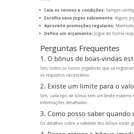
Leia os termos e condições:
Sempre verifiq
Escolha seus jogos sabiamente:
Alguns jo
Aproveite promoções regulares:
Mantenha-
Defina um orçamento:
Jogue de forma resp
Perguntas Frequentes
1. O bônus de boas-vindas est
Sim, todos os novos jogadores que se registr
os requisitos necessários.
2. Existe um limite para o va
Sim, cada tipo de bônus tem um limite máximo q
informações detalhadas.
3. Como posso saber quando u
Os detalhes sobre a validade dos bônus estão 