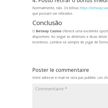
4. Posso retirar o bônus ime
Normalmente, não. Os bônus
https://betwaycas
que possam ser retirados.
Conclusão
O
Betway Casino
oferece uma excelente oport
disponíveis. Ao seguir as diretrizes e dicas de
incentivos. Lembre-se sempre de jogar de forma
Poster le commentaire
Votre adresse e-mail ne sera pas publiée.
Les ch