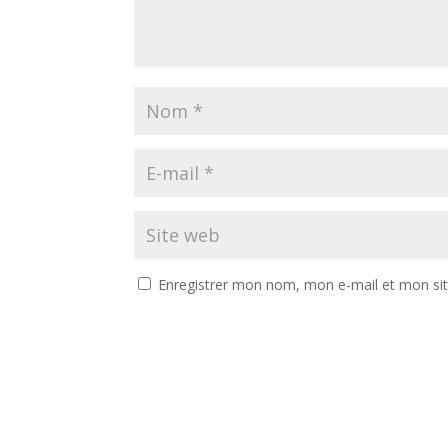
Enregistrer mon nom, mon e-mail et mon si