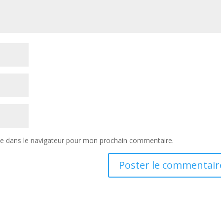
te dans le navigateur pour mon prochain commentaire.