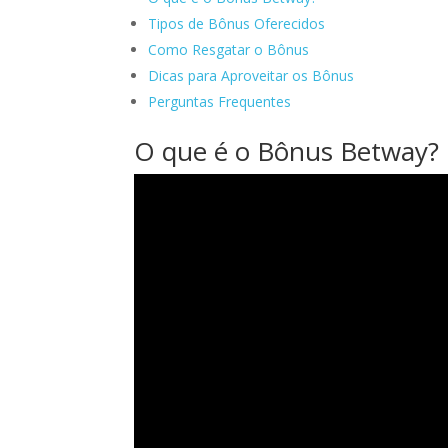
Tipos de Bônus Oferecidos
Como Resgatar o Bônus
Dicas para Aproveitar os Bônus
Perguntas Frequentes
O que é o Bônus Betway?