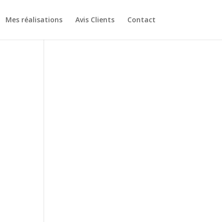
Mes réalisations
Avis Clients
Contact