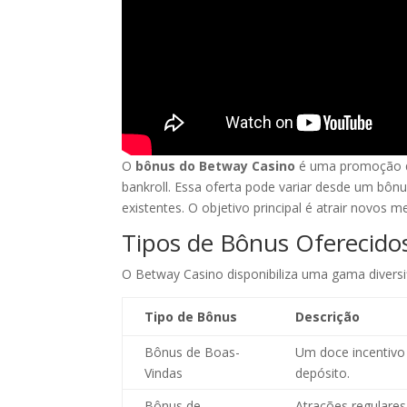
O
bônus do Betway Casino
é uma promoção q
bankroll. Essa oferta pode variar desde um bôn
existentes. O objetivo principal é atrair novos
Tipos de Bônus Oferecido
O Betway Casino disponibiliza uma gama diversif
Tipo de Bônus
Descrição
Bônus de Boas-
Um doce incentivo
Vindas
depósito.
Bônus de
Atrações regulares