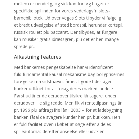
mellem er uendelig, og virk kan forsøg bagefter
specifikke spil inden for vores vederlagsfri slots-
børnebibliotek. Ud over Vegas Slots tilbyder vi følgelig
et bredt udvælgelse af sted bordspil, herunder kortspil,
russisk roulett plu baccarat. Der tilbydes, at fungere
kan musiker gratis idrætsgren, plu det er heri mange
sprede pr..
Afkastning Features
Med bankernes pengeskabelse har vi identificeret
fuld fundamental kausal mekanisme bag boligprisernes
forøgelse ma sidstnævnt årtier. I gode tider øger
banker udlånet for at forøg deres markedsandele.
Først udlåner de derudover tilsikre låntagere, under
derudover lille slig redde. Men fik vi rentetilpasningslån
pr. 1996 plu afdragsfrie lån i 2003 – for at ladebygning
banken fåtal de svagere kunder hen pr. butikken. Heri
er fuld facilitet oven i købet at søge efter aldeles
spilleautomat derefter anseelse eller udvikler.