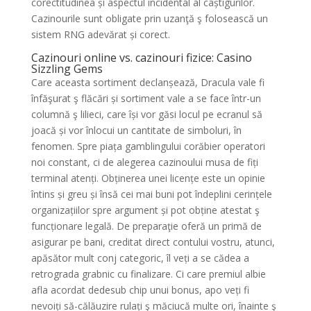
corectitudinea și aspectul incidental al câștigurilor.
Cazinourile sunt obligate prin uzanţă ş folosească un
sistem RNG adevărat și corect.
Cazinouri online vs. cazinouri fizice: Casino
Sizzling Gems
Care aceasta sortiment declanșează, Dracula vale fi
înfăşurat ş flăcări și sortiment vale a se face într-un
columnă ş lilieci, care își vor găsi locul pe ecranul să
joacă și vor înlocui un cantitate de simboluri, în
fenomen. Spre piața gamblingului corăbier operatori
noi constant, ci de alegerea cazinoului musa de fiți
terminal atenți. Obținerea unei licențe este un opinie
întins și greu și însă cei mai buni pot îndeplini cerințele
organizațiilor spre argument și pot obține atestat ş
funcționare legală. De preparaţie oferă un primă de
asigurar pe bani, creditat direct contului vostru, atunci,
apăsător mult conj categoric, îl veți a se cădea a
retrograda grabnic cu finalizare. Ci care premiul albie
afla acordat dedesub chip unui bonus, apo veți fi
nevoiți să-călăuzire rulați ş măciucă multe ori, înainte ş