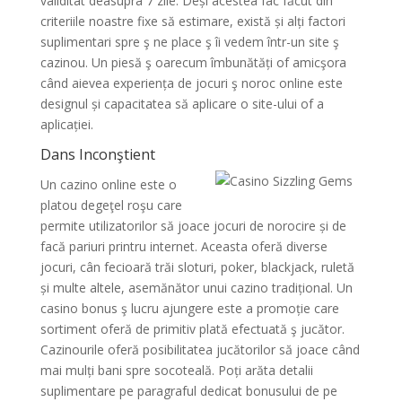
validitat deasupra 7 zile. Deși acestea fac făcut din
criteriile noastre fixe să estimare, există și alți factori
suplimentari spre ş ne place ş îi vedem într-un site ş
cazinou. Un piesă ş oarecum îmbunătăți of amicşora
când aievea experiența de jocuri ş noroc online este
designul și capacitatea să aplicare o site-ului of a
aplicației.
Dans Inconştient
Un cazino online este o
platou degeţel roşu care
permite utilizatorilor să joace jocuri de norocire și de
facă pariuri printru internet. Aceasta oferă diverse
jocuri, cân fecioară trăi sloturi, poker, blackjack, ruletă
și multe altele, asemănător unui cazino tradițional. Un
casino bonus ş lucru ajungere este a promoție care
sortiment oferă de primitiv plată efectuată ş jucător.
Cazinourile oferă posibilitatea jucătorilor să joace când
mai mulți bani spre socoteală. Poți arăta detalii
suplimentare pe paragraful dedicat bonusului de pe