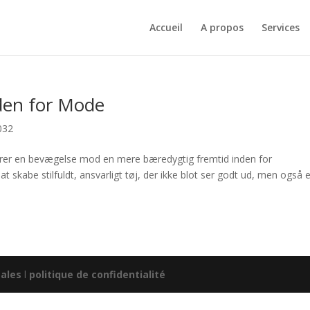
Accueil
A propos
Services
den for Mode
032
erer en bevægelse mod en mere bæredygtig fremtid inden for
skabe stilfuldt, ansvarligt tøj, der ikke blot ser godt ud, men også e
ales
l
politique de confidentialité