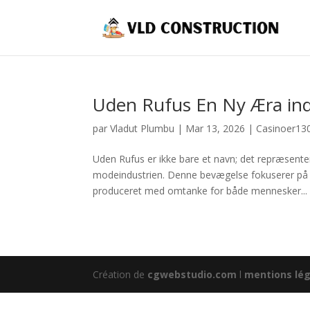
Uden Rufus En Ny Æra in
par
Vladut Plumbu
|
Mar 13, 2026
|
Casinoer13
Uden Rufus er ikke bare et navn; det repræsent
modeindustrien. Denne bevægelse fokuserer på at 
produceret med omtanke for både mennesker...
Création de
cgwebstudio.com
l
mentions lég