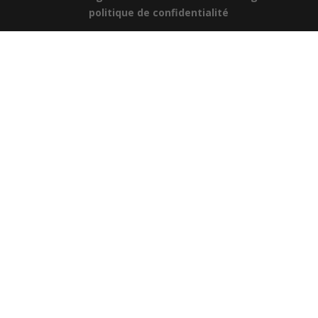
politique de confidentialité