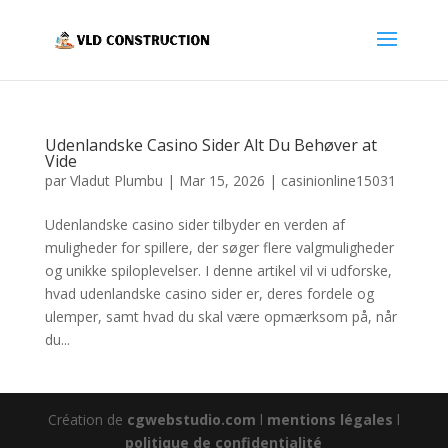
Udenlandske Casino Sider Alt Du Behøver at
Vide
par
Vladut Plumbu
|
Mar 15, 2026
|
casinionline15031
Udenlandske casino sider tilbyder en verden af
muligheder for spillere, der søger flere valgmuligheder
og unikke spiloplevelser. I denne artikel vil vi udforske,
hvad udenlandske casino sider er, deres fordele og
ulemper, samt hvad du skal være opmærksom på, når
du...
Création de
cgwebstudio.com
l
mentions légales
l
politique de confidentialité