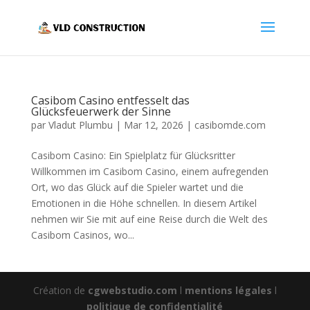
Casibom Casino entfesselt das
Glücksfeuerwerk der Sinne
par
Vladut Plumbu
|
Mar 12, 2026
|
casibomde.com
Casibom Casino: Ein Spielplatz für Glücksritter
Willkommen im Casibom Casino, einem aufregenden
Ort, wo das Glück auf die Spieler wartet und die
Emotionen in die Höhe schnellen. In diesem Artikel
nehmen wir Sie mit auf eine Reise durch die Welt des
Casibom Casinos, wo...
Création de
cgwebstudio.com
l
mentions légales
l
politique de confidentialité