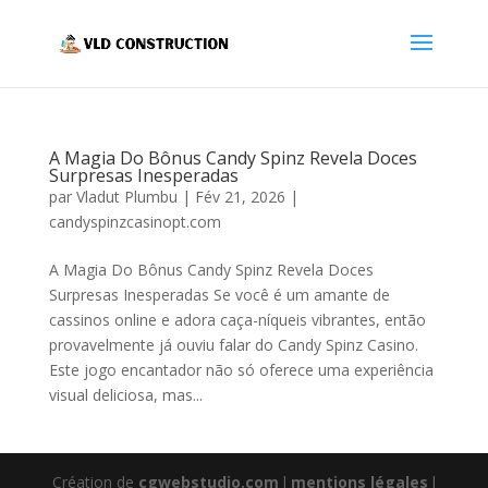
A Magia Do Bônus Candy Spinz Revela Doces
Surpresas Inesperadas
par
Vladut Plumbu
|
Fév 21, 2026
|
candyspinzcasinopt.com
A Magia Do Bônus Candy Spinz Revela Doces
Surpresas Inesperadas Se você é um amante de
cassinos online e adora caça-níqueis vibrantes, então
provavelmente já ouviu falar do Candy Spinz Casino.
Este jogo encantador não só oferece uma experiência
visual deliciosa, mas...
Création de
cgwebstudio.com
l
mentions légales
l