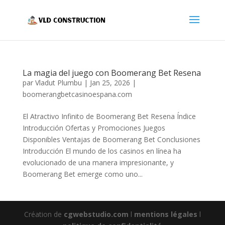
La magia del juego con Boomerang Bet Resena
par
Vladut Plumbu
|
Jan 25, 2026
|
boomerangbetcasinoespana.com
El Atractivo Infinito de Boomerang Bet Resena Índice
Introducción Ofertas y Promociones Juegos
Disponibles Ventajas de Boomerang Bet Conclusiones
Introducción El mundo de los casinos en línea ha
evolucionado de una manera impresionante, y
Boomerang Bet emerge como uno...
Création de
cgwebstudio.com
l
mentions légales
l