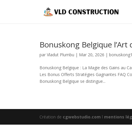
Bonuskong Belgique l’Art d
par
Vladut Plumbu
|
Mar 20, 2026
|
bonuskong1
Bonuskong Belgique : La Magie des Gains au Cas
Les Bonus Offerts Stratégies Gagnantes FAQ Conc
Bonuskong Belgique se distingue...
Création de
cgwebstudio.com
l
mentions lég