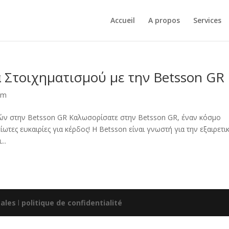
Accueil
A propos
Services
 Στοιχηματισμού με την Betsson GR
om
ιών στην Betsson GR Καλωσορίσατε στην Betsson GR, έναν κόσμο
ωτες ευκαιρίες για κέρδος! Η Betsson είναι γνωστή για την εξαιρετι
..
ales
l
politique de confidentialité