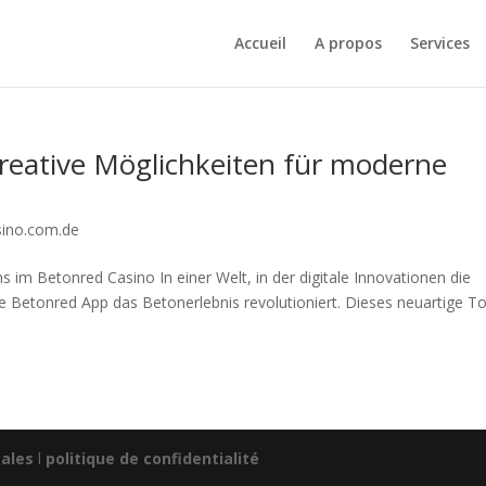
Accueil
A propos
Services
reative Möglichkeiten für moderne
sino.com.de
s im Betonred Casino In einer Welt, in der digitale Innovationen die
e Betonred App das Betonerlebnis revolutioniert. Dieses neuartige T
ales
l
politique de confidentialité