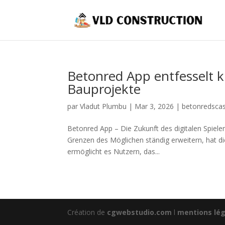
Betonred App entfesselt k
Bauprojekte
par
Vladut Plumbu
|
Mar 3, 2026
|
betonredsca
Betonred App – Die Zukunft des digitalen Spielen
Grenzen des Möglichen ständig erweitern, hat di
ermöglicht es Nutzern, das...
Création de
cgwebstudio.com
l
mentions lég