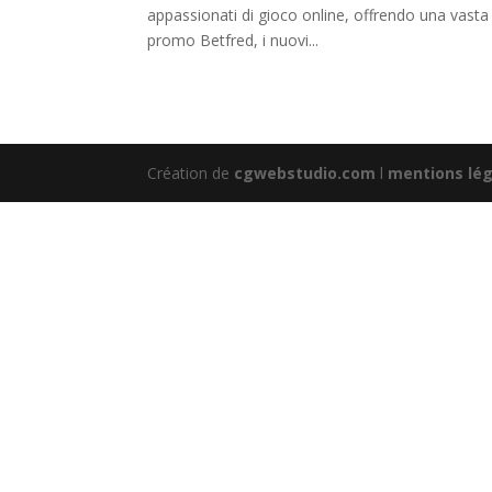
appassionati di gioco online, offrendo una vasta
promo Betfred, i nuovi...
Création de
cgwebstudio.com
l
mentions lég