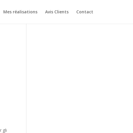
Mes réalisations
Avis Clients
Contact
 gli